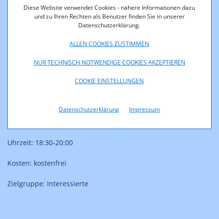
Diese Website verwendet Cookies - nähere Informationen dazu
Medienkompetenz
und zu Ihren Rechten als Benutzer finden Sie in unserer
Datenschutzerklärung.
Veranstaltung: Webinar: Soziale Netzwerke - unsere
täglichen Begleiter | 23.09.2025 ab 18:30
ALLEN COOKIES ZUSTIMMEN
NUR TECHNISCH NOTWENDIGE COOKIES AKZEPTIEREN
Institution: AK BGLD & AK NÖ /Saferinternet.at
COOKIE EINSTELLUNGEN
Ort: Online (via Zoom)
Datenschutzerklärung
Impressum
Datum: 23.09.2025
Uhrzeit: 18:30-20:00
Kosten: kostenfrei
Zielgruppe: Interessierte