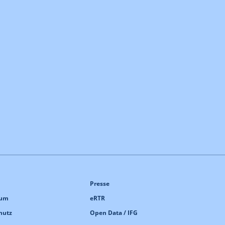
Presse
sum
eRTR
hutz
Open Data / IFG