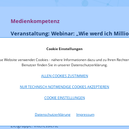
Medienkompetenz
Veranstaltung: Webinar: „Wie werd ich Milli
Internet | 17.06.2025 ab 18:30 Uhr
Cookie Einstellungen
se Website verwendet Cookies - nähere Informationen dazu und zu Ihren Rechten
Benutzer finden Sie in unserer Datenschutzerklärung.
Institutionen: AK BGLD & AK NÖ & Saferinternet
ALLEN COOKIES ZUSTIMMEN
Ort: Webinar (via Zoom)
NUR TECHNISCH NOTWENDIGE COOKIES AKZEPTIEREN
Datum: 17.06.2025
COOKIE EINSTELLUNGEN
Uhrzeit: 18:30-20:00
Kosten: kostenfrei
Datenschutzerklärung
Impressum
Zielgruppe: Interessierte