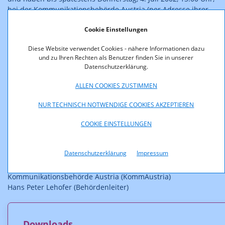
bei der Kommunikationsbehörde Austria (per Adresse ihrer
Geschäftsstelle Rundfunk und Telekom Regulierungs-GmbH,
Cookie Einstellungen
Mariahilferstr. 77-79, 1060 Wien, Fax.: 01/58058-9191,. E-mail:
rtr@rtr.at) einzulangen.
Diese Website verwendet Cookies - nähere Informationen dazu
und zu Ihren Rechten als Benutzer finden Sie in unserer
Eine Beschreibung der ausgeschriebenen
Datenschutzerklärung.
Übertragungskapazitäten, einschließlich der
kennzeichnenden Merkmale der Funkanlagen sowie ein
ALLEN COOKIES ZUSTIMMEN
allgemeines Merkblatt, insbesondere zu den erforderlichen
Antragsunterlagen, sind auf der
NUR TECHNISCH NOTWENDIGE COOKIES AKZEPTIEREN
Website
http://www.rtr.at
zum Download verfügbar bzw.
COOKIE EINSTELLUNGEN
werden auf Anforderung (brigitte.hohenecker@rtr.at, Fax:
01/58058-9191, Tel: 01/58058-153) zugesandt.
Datenschutzerklärung
Impressum
Wien, am 3. Mai 2002
Kommunikationsbehörde Austria (KommAustria)
Hans Peter Lehofer (Behördenleiter)
Downloads