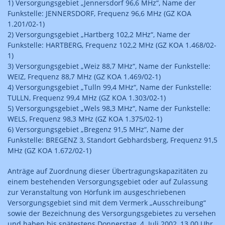
1) Versorgungsgebiet „Jennersdorf 96,6 MHz“, Name der
Funkstelle: JENNERSDORF, Frequenz 96,6 MHz (GZ KOA
1.201/02-1)
2) Versorgungsgebiet „Hartberg 102,2 MHz“, Name der
Funkstelle: HARTBERG, Frequenz 102,2 MHz (GZ KOA 1.468/02-
1)
3) Versorgungsgebiet „Weiz 88,7 MHz“, Name der Funkstelle:
WEIZ, Frequenz 88,7 MHz (GZ KOA 1.469/02-1)
4) Versorgungsgebiet „Tulln 99,4 MHz“, Name der Funkstelle:
TULLN, Frequenz 99,4 MHz (GZ KOA 1.303/02-1)
5) Versorgungsgebiet „Wels 98,3 MHz“, Name der Funkstelle:
WELS, Frequenz 98,3 MHz (GZ KOA 1.375/02-1)
6) Versorgungsgebiet „Bregenz 91,5 MHz“, Name der
Funkstelle: BREGENZ 3, Standort Gebhardsberg, Frequenz 91,5
MHz (GZ KOA 1.672/02-1)
Anträge auf Zuordnung dieser Übertragungskapazitäten zu
einem bestehenden Versorgungsgebiet oder auf Zulassung
zur Veranstaltung von Hörfunk im ausgeschriebenen
Versorgungsgebiet sind mit dem Vermerk „Ausschreibung“
sowie der Bezeichnung des Versorgungsgebietes zu versehen
und haben bis spätestens Donnerstag, 4. Juli 2002, 13.00 Uhr,