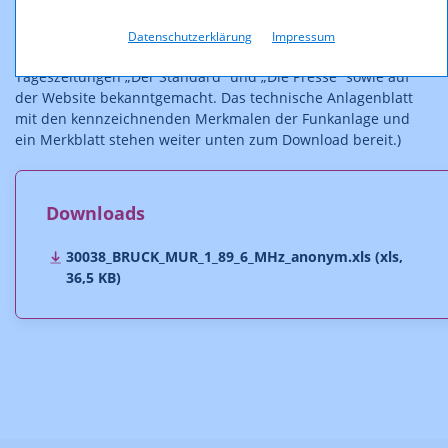
(Anm: Diese Ausschreibung wurde am am 12.09.2013 im
Datenschutzerklärung
Impressum
Amtsblatt zur Wiener Zeitung, in den weiteren
Tageszeitungen „Der Standard“ und „Die Presse“ sowie auf
der Website bekanntgemacht. Das technische Anlagenblatt
mit den kennzeichnenden Merkmalen der Funkanlage und
ein Merkblatt stehen weiter unten zum Download bereit.)
Downloads
30038_BRUCK_MUR_1_89_6_MHz_anonym.xls (xls,
36,5 KB)