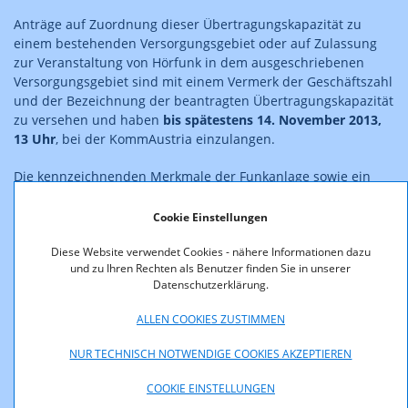
Anträge auf Zuordnung dieser Übertragungskapazität zu
einem bestehenden Versorgungsgebiet oder auf Zulassung
zur Veranstaltung von Hörfunk in dem ausgeschriebenen
Versorgungsgebiet sind mit einem Vermerk der Geschäftszahl
und der Bezeichnung der beantragten Übertragungskapazität
zu versehen und haben
bis
spätestens 14. November 2013,
13 Uhr
, bei der KommAustria einzulangen.
Die kennzeichnenden Merkmale der Funkanlage sowie ein
allgemeines Merkblatt sind auf der Website
www.rtr.at
zum
Download verfügbar bzw. werden auf Anforderung
Cookie Einstellungen
zugesandt.
Diese Website verwendet Cookies - nähere Informationen dazu
und zu Ihren Rechten als Benutzer finden Sie in unserer
Wien, am 5. September 2013
Datenschutzerklärung.
Kommunikationsbehörde Austria
ALLEN COOKIES ZUSTIMMEN
NUR TECHNISCH NOTWENDIGE COOKIES AKZEPTIEREN
Mag. Michael Ogris
COOKIE EINSTELLUNGEN
(Vorsitzender)