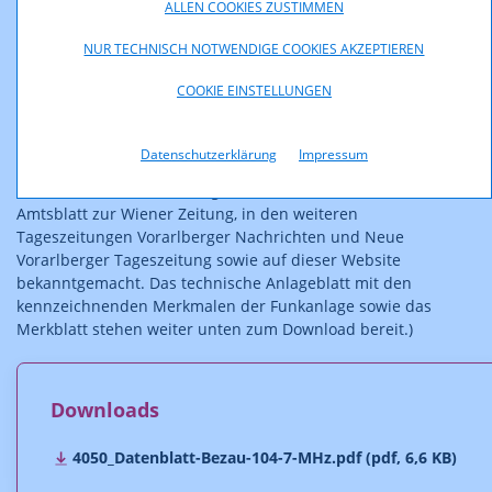
ALLEN COOKIES ZUSTIMMEN
Wien, am 03. November 2006
NUR TECHNISCH NOTWENDIGE COOKIES AKZEPTIEREN
Kommunikationsbehörde Austria (KommAustria)
COOKIE EINSTELLUNGEN
Mag. Michael Ogris
Behördenleiter
Datenschutzerklärung
Impressum
(Anm: Diese Ausschreibung wurde am 08.11.2006 im
Amtsblatt zur Wiener Zeitung, in den weiteren
Tageszeitungen Vorarlberger Nachrichten und Neue
Vorarlberger Tageszeitung sowie auf dieser Website
bekanntgemacht. Das technische Anlageblatt mit den
kennzeichnenden Merkmalen der Funkanlage sowie das
Merkblatt stehen weiter unten zum Download bereit.)
Downloads
4050_Datenblatt-Bezau-104-7-MHz.pdf (pdf, 6,6 KB)