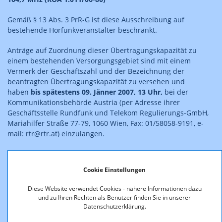
Gemäß § 13 Abs. 3 PrR-G ist diese Ausschreibung auf
bestehende Hörfunkveranstalter beschränkt.
Anträge auf Zuordnung dieser Übertragungskapazität zu
einem bestehenden Versorgungsgebiet sind mit einem
Vermerk der Geschäftszahl und der Bezeichnung der
beantragten Übertragungskapazität zu versehen und
haben
bis spätestens 09. Jänner 2007, 13 Uhr,
bei der
Kommunikationsbehörde Austria (per Adresse ihrer
Geschäftsstelle Rundfunk und Telekom Regulierungs-GmbH,
Mariahilfer Straße 77-79, 1060 Wien, Fax: 01/58058-9191, e-
mail: rtr@rtr.at) einzulangen.
Die kennzeichnenden Merkmale der Funkanlage sowie ein
allgemeines Merkblatt, insbesondere zu den erforderlichen
Cookie Einstellungen
Antragsunterlagen, sind auf der
Website
http://www.rtr.at
zum Download verfügbar bzw.
Diese Website verwendet Cookies - nähere Informationen dazu
werden auf Anforderung (brigitte.hohenecker@rtr.at, Fax:
und zu Ihren Rechten als Benutzer finden Sie in unserer
01/58058-9191, Tel: 01/58058-153) zugesandt.
Datenschutzerklärung.