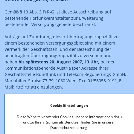
Gemäß § 13 Abs. 3 PrR-G ist diese Ausschreibung auf
bestehende Hörfunkveranstalter zur Erweiterung
bestehender Versorgungsgebiete beschränkt.
Anträge auf Zuordnung dieser Übertragungskapazität zu
einem bestehenden Versorgungsgebiet sind mit einem
Vermerk der Geschäftszahl und der Bezeichnung der
beantragten Übertragungskapazität zu versehen und
haben
bis spätestens 20. August 2007, 13 Uhr,
bei der
Kommunikationsbehörde Austria (per Adresse ihrer
Geschäftsstelle Rundfunk und Telekom Regulierungs-GmbH,
Mariahilfer Straße 77-79, 1060 Wien, Fax: 01/58058-9191, E-
Mail: rtr@rtr.at) einzulangen.
Die kennzeichnenden Merkmale der Funkanlage sowie ein
allgemeines Merkblatt, insbesondere zu den erforderlichen
Cookie Einstellungen
Antragsunterlagen, sind auf der
Diese Website verwendet Cookies - nähere Informationen dazu
Website
http://www.rtr.at
zum Download verfügbar bzw.
und zu Ihren Rechten als Benutzer finden Sie in unserer
werden auf Anforderung (brigitte.hohenecker@rtr.at, Fax:
Datenschutzerklärung.
01/58058-9191, Tel: 01/58058-153) zugesandt.