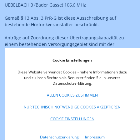
UEBELBACH 3 (Bader Gasse) 106,6 MHz
Gemäß § 13 Abs. 3 PrR-G ist diese Ausschreibung auf
bestehende Hörfunkveranstalter beschränkt.
Anträge auf Zuordnung dieser Übertragungskapazität zu
einem bestehenden Versorgungsgebiet sind mit der
Bezeichnung der beantragten Übertragungskapazität zu
versehen und haben bis spätestens 26. Juni 2023, 13:00 Uhr,
Cookie Einstellungen
bei der KommAustria einzulangen.
Diese Website verwendet Cookies - nähere Informationen dazu
Die kennzeichnenden Merkmale der Funkanlage sowie ein
und zu Ihren Rechten als Benutzer finden Sie in unserer
Datenschutzerklärung.
allgemeines Merkblatt sind auf der Website https://www.rtr.at
zum Download verfügbar bzw. werden auf Anforderung
ALLEN COOKIES ZUSTIMMEN
zugesandt.
NUR TECHNISCH NOTWENDIGE COOKIES AKZEPTIEREN
Wien, am 12. April 2023
COOKIE EINSTELLUNGEN
Kommunikationsbehörde Austria
Datenschutzerklärung
Impressum