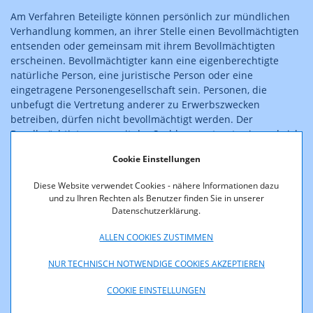
Am Verfahren Beteiligte können persönlich zur mündlichen
Verhandlung kommen, an ihrer Stelle einen Bevollmächtigten
entsenden oder gemeinsam mit ihrem Bevollmächtigten
erscheinen. Bevollmächtigter kann eine eigenberechtigte
natürliche Person, eine juristische Person oder eine
eingetragene Personengesellschaft sein. Personen, die
unbefugt die Vertretung anderer zu Erwerbszwecken
betreiben, dürfen nicht bevollmächtigt werden. Der
Bevollmächtigte muss mit der Sachlage vertraut sein und sich
durch eine schriftliche Vollmacht ausweisen können. Die
Cookie Einstellungen
Vollmacht hat auf Namen oder Firma zu lauten.
Diese Website verwendet Cookies - nähere Informationen dazu
Eine schriftliche Vollmacht ist nicht erforderlich,
und zu Ihren Rechten als Benutzer finden Sie in unserer
Datenschutzerklärung.
wenn Sie sich durch eine zur berufsmäßigen
Parteienvertretung befugte Person – z. B. einen
ALLEN COOKIES ZUSTIMMEN
Rechtsanwalt, Notar oder Wirtschaftstreuhänder –
NUR TECHNISCH NOTWENDIGE COOKIES AKZEPTIEREN
vertreten lassen,
wenn Sie sich durch Angehörige, Haushaltsangehörige,
COOKIE EINSTELLUNGEN
Angestellte, Funktionäre von beruflichen oder anderen