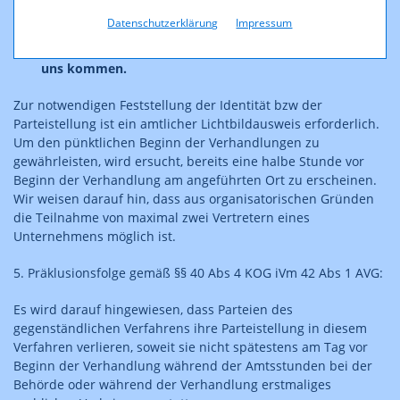
Organisationen, die uns bekannt sind, vertreten lassen
und kein Zweifel an deren Vertretungsbefugnis besteht,
Datenschutzerklärung
Impressum
wenn Sie gemeinsam mit Ihrem Bevollmächtigten zu
uns kommen.
Zur notwendigen Feststellung der Identität bzw der
Parteistellung ist ein amtlicher Lichtbildausweis erforderlich.
Um den pünktlichen Beginn der Verhandlungen zu
gewährleisten, wird ersucht, bereits eine halbe Stunde vor
Beginn der Verhandlung am angeführten Ort zu erscheinen.
Wir weisen darauf hin, dass aus organisatorischen Gründen
die Teilnahme von maximal zwei Vertretern eines
Unternehmens möglich ist.
5. Präklusionsfolge gemäß §§ 40 Abs 4 KOG iVm 42 Abs 1 AVG:
Es wird darauf hingewiesen, dass Parteien des
gegenständlichen Verfahrens ihre Parteistellung in diesem
Verfahren verlieren, soweit sie nicht spätestens am Tag vor
Beginn der Verhandlung während der Amtsstunden bei der
Behörde oder während der Verhandlung erstmaliges