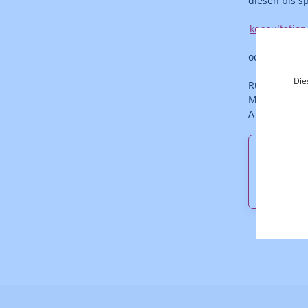
diesen bis s
konsultation
oder
Die
Rundfunk un
Mariahilfer 
A-1060 Wien;
Downl
SVO-RF