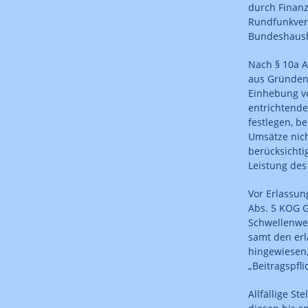
durch Finanz
Rundfunkvera
Bundeshaush
Nach § 10a 
aus Gründen
Einhebung vo
entrichtend
festlegen, b
Umsätze nic
berücksichti
Leistung des
Vor Erlassun
Abs. 5 KOG G
Schwellenwe
samt den erl
hingewiesen,
„Beitragspfli
Allfällige S