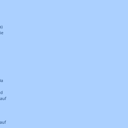
a)
ie
0a
nd
rauf
auf