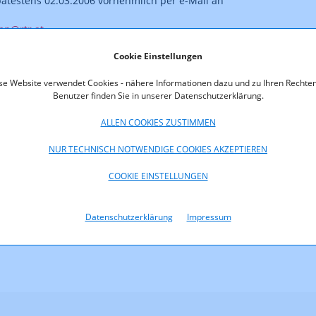
pätestens 02.03.2006 vornehmlich per e-Mail an
en@rtr.at
Cookie Einstellungen
se Website verwendet Cookies - nähere Informationen dazu und zu Ihren Rechten
d Telekom Regulierungs-GmbH
Benutzer finden Sie in unserer Datenschutzerklärung.
Straße 77-79
 Austria
ALLEN COOKIES ZUSTIMMEN
NUR TECHNISCH NOTWENDIGE COOKIES AKZEPTIEREN
oads
COOKIE EINSTELLUNGEN
06.pdf (pdf, 24,8 KB)
Datenschutzerklärung
Impressum