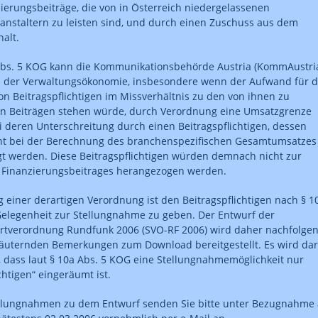
ierungsbeiträge, die von in Österreich niedergelassenen
nstaltern zu leisten sind, und durch einen Zuschuss aus dem
alt.
Abs. 5 KOG kann die Kommunikationsbehörde Austria (KommAustri
 der Verwaltungsökonomie, insbesondere wenn der Aufwand für d
n Beitragspflichtigen im Missverhältnis zu den von ihnen zu
en Beiträgen stehen würde, durch Verordnung eine Umsatzgrenze
ei deren Unterschreitung durch einen Beitragspflichtigen, dessen
ht bei der Berechnung des branchenspezifischen Gesamtumsatzes
gt werden. Diese Beitragspflichtigen würden demnach nicht zur
 Finanzierungsbeitrages herangezogen werden.
g einer derartigen Verordnung ist den Beitragspflichtigen nach § 1
elegenheit zur Stellungnahme zu geben. Der Entwurf der
rtverordnung Rundfunk 2006 (SVO-RF 2006) wird daher nachfolge
äuternden Bemerkungen zum Download bereitgestellt. Es wird da
 dass laut § 10a Abs. 5 KOG eine Stellungnahmemöglichkeit nur
chtigen“ eingeräumt ist.
tellungnahmen zu dem Entwurf senden Sie bitte unter Bezugnahme 