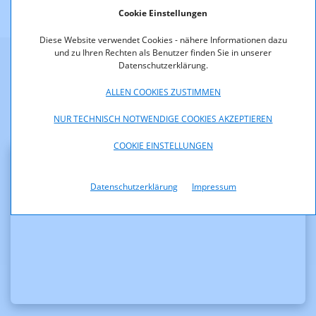
Cookie Einstellungen
Diese Website verwendet Cookies - nähere Informationen dazu
und zu Ihren Rechten als Benutzer finden Sie in unserer
Datenschutzerklärung.
Weitere Informationen
ALLEN COOKIES ZUSTIMMEN
NUR TECHNISCH NOTWENDIGE COOKIES AKZEPTIEREN
COOKIE EINSTELLUNGEN
Veröffentlichungen
Datenschutzerklärung
Impressum