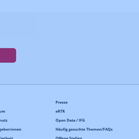
Presse
sum
eRTR
hutz
Open Data / IFG
geber:innen
Häufig gesuchte Themen/FAQs
freiheit
Offene Stellen