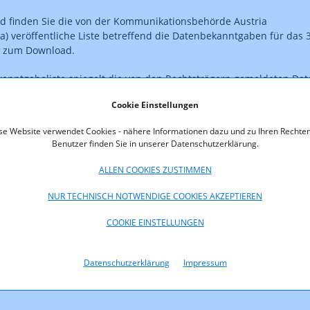
d finden Sie die von der Kommunikationsbehörde Austria
) veröffentliche Liste betreffend die Datenbekanntgaben für das 3
0 zum Download.
anntgabeliste spiegelt die von den Rechtsträgern gemeldeten Dat
wider.
Cookie Einstellungen
nd im PDF-Format abrufbar.
se Website verwendet Cookies - nähere Informationen dazu und zu Ihren Rechten
Benutzer finden Sie in unserer Datenschutzerklärung.
ehen die Daten in elektronisch weiterverarbeitbaren Formaten (xls
n) bzw. zum Abruf über eine Schnittstelle als
Open Data
zur
ALLEN COOKIES ZUSTIMMEN
NUR TECHNISCH NOTWENDIGE COOKIES AKZEPTIEREN
oads
COOKIE EINSTELLUNGEN
fentlichung_3Abs3_MedKF-TG_2020_Q3.pdf (pdf, 2.494,3 KB)
Datenschutzerklärung
Impressum