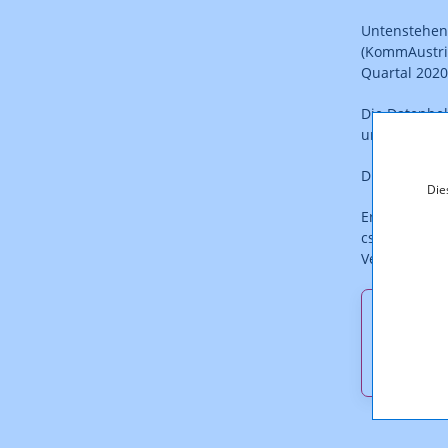
Untenstehen
(KommAustria
Quartal 202
Die Datenbek
unverändert 
Die Daten si
Die
Ergänzend st
csv, xml, jso
Verfügung.
Downl
Veroef