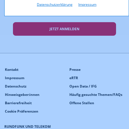
Datenschutzerklärung
Impressum
Mit den RTR-Newslettern einfach
informiert bleiben!
JETZT ANMELDEN
Kontakt
Presse
Impressum
eRTR
Datenschutz
Open Data / IFG
Hinweisgeber:innen
Häufig gesuchte Themen/FAQs
Barrierefreiheit
Offene Stellen
Cookie Präferenzen
RUNDFUNK UND TELEKOM