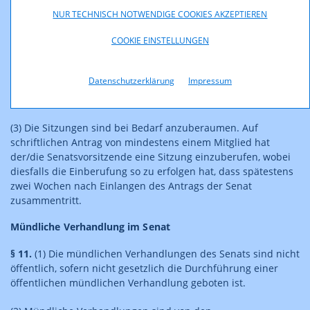
Beratung bildenden Unterlagen, einschließlich der
NUR TECHNISCH NOTWENDIGE COOKIES AKZEPTIEREN
Erledigungsentwürfe, soll an die Mitglieder mindestens drei
Werktage vor dem Sitzungstermin übermittelt werden. In
COOKIE EINSTELLUNGEN
begründeten Fällen darf innerhalb einer kürzeren Frist und –
unter Zustimmung aller Mitglieder des Senats –
Datenschutzerklärung
Impressum
ausnahmsweise auch mündlich oder in jeder anderen
technisch möglichen Weise eingeladen werden.
(3) Die Sitzungen sind bei Bedarf anzuberaumen. Auf
schriftlichen Antrag von mindestens einem Mitglied hat
der/die Senatsvorsitzende eine Sitzung einzuberufen, wobei
diesfalls die Einberufung so zu erfolgen hat, dass spätestens
zwei Wochen nach Einlangen des Antrags der Senat
zusammentritt.
Mündliche Verhandlung im Senat
§ 11.
(1) Die mündlichen Verhandlungen des Senats sind nicht
öffentlich, sofern nicht gesetzlich die Durchführung einer
öffentlichen mündlichen Verhandlung geboten ist.