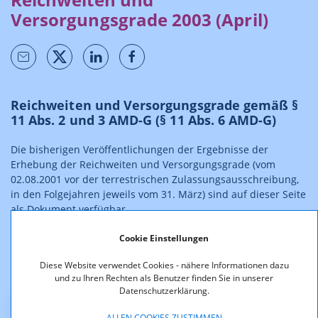
Versorgungsgrade 2003 (April)
Reichweiten und Versorgungsgrade gemäß §
11 Abs. 2 und 3 AMD-G (§ 11 Abs. 6 AMD-G)
Die bisherigen Veröffentlichungen der Ergebnisse der
Erhebung der Reichweiten und Versorgungsgrade (vom
02.08.2001 vor der terrestrischen Zulassungsausschreibung,
in den Folgejahren jeweils vom 31. März) sind auf dieser Seite
als Dokument verfügbar.
Auf die in den jeweiligen Veröffentlichungen angeführten
Cookie Einstellungen
Anmerkungen zu ihren Rechtswirkungen (vgl. auch § 11 Abs.
Diese Website verwendet Cookies - nähere Informationen dazu
2, 3 und 6 AMD-G) wird ausdrücklich hingewiesen.
und zu Ihren Rechten als Benutzer finden Sie in unserer
Datenschutzerklärung.
ALLEN COOKIES ZUSTIMMEN