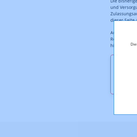
Die bisherig
und Versorgu
Zulassungsau
dieser Seite
Auf die in d
Rechtswirkun
Die
hingewiesen
Downl
KOA_3.
KB)