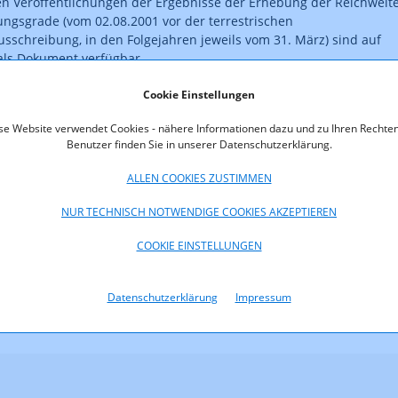
en Veröffentlichungen der Ergebnisse der Erhebung der Reichweit
ngsgrade (vom 02.08.2001 vor der terrestrischen
sschreibung, in den Folgejahren jeweils vom 31. März) sind auf
 als Dokument verfügbar.
en jeweiligen Veröffentlichungen angeführten Anmerkungen zu ihr
Cookie Einstellungen
gen (vgl. auch § 11 Abs. 2, 3 und 6 AMD-G) wird ausdrücklich
se Website verwendet Cookies - nähere Informationen dazu und zu Ihren Rechten
.
Benutzer finden Sie in unserer Datenschutzerklärung.
ALLEN COOKIES ZUSTIMMEN
oads
NUR TECHNISCH NOTWENDIGE COOKIES AKZEPTIEREN
001-20-001_Reichweitenerhebung_2020_final_sig.pdf (pdf, 828,6
COOKIE EINSTELLUNGEN
Datenschutzerklärung
Impressum