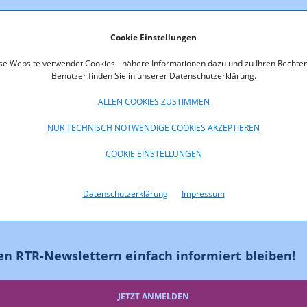
sierungskonzept 2013 steht hier zum Download bereit
Cookie Einstellungen
oads
se Website verwendet Cookies - nähere Informationen dazu und zu Ihren Rechten
Benutzer finden Sie in unserer Datenschutzerklärung.
000-13-009_-_Digitalisierungskonzept_2013.pdf (pdf, 349,2 KB)
ALLEN COOKIES ZUSTIMMEN
000-13-009_-_Erlaeuterungen.pdf (pdf, 1.726,4 KB)
NUR TECHNISCH NOTWENDIGE COOKIES AKZEPTIEREN
COOKIE EINSTELLUNGEN
Datenschutzerklärung
Impressum
en RTR-Newslettern einfach informiert bleiben!
JETZT ANMELDEN