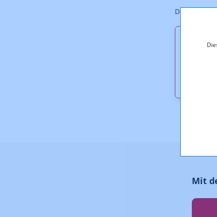
Das Digitali
Downl
Die
KOA_4.
KOA_4.
Mit d