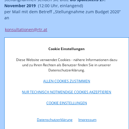
November 2019
(12:00 Uhr, einlangend)
per Mail mit dem Betreff „Stellungnahme zum Budget 2020”
an
konsultationen@rtr.at
oder
Cookie Einstellungen
per Brief mit dem Kennwort „Stellungnahme zum Budget
2020” an
Diese Website verwendet Cookies - nähere Informationen dazu
und zu Ihren Rechten als Benutzer finden Sie in unserer
Datenschutzerklärung.
Rundfunk und Telekom Regulierungs-GmbH
Mariahilfer Straße 77-79
ALLEN COOKIES ZUSTIMMEN
1060 Wien
Österreich
NUR TECHNISCH NOTWENDIGE COOKIES AKZEPTIEREN
COOKIE EINSTELLUNGEN
Hinweis:
Nicht als vertraulich gekennzeichnete Stellungnahmen
werden nach Abschluss der Konsultation auf der Website der
Datenschutzerklärung
Impressum
RTR veröffentlicht.