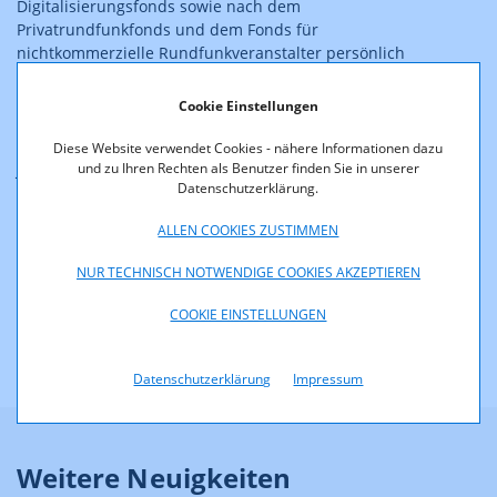
Digitalisierungsfonds sowie nach dem
Privatrundfunkfonds und dem Fonds für
nichtkommerzielle Rundfunk­veranstalter persönlich
eingebunden.
Vor seiner Tätigkeit in der RTR-GmbH war Dr. Alfred
Cookie Einstellungen
Grinschgl vor allem im Bereich der Styria Medien AG
(heute Medien Group) tätig. Zuerst als schreibender
Diese Website verwendet Cookies - nähere Informationen dazu
Journalist, dann als Geschäftsführer des
und zu Ihren Rechten als Benutzer finden Sie in unserer
Datenschutzerklärung.
Kabelunternehmens „Telekabel Graz GmbH“, weiters der
Fernseh­produktion „CINEVISION GmbH & CoKG“, ab 1993
ALLEN COOKIES ZUSTIMMEN
war er der Geschäftsführer des ersten österreichischen
Privatradios „Antenne Steiermark GmbH“.
NUR TECHNISCH NOTWENDIGE COOKIES AKZEPTIEREN
COOKIE EINSTELLUNGEN
Datenschutzerklärung
Impressum
Weitere Neuigkeiten