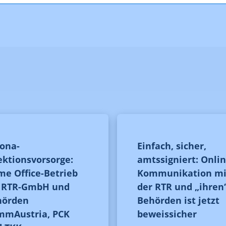
ona-
Einfach, sicher,
ektionsvorsorge:
amtssigniert: Onlin
e Office-Betrieb
Kommunikation mi
i RTR-GmbH und
der RTR und „ihren
hörden
Behörden ist jetzt
mmAustria, PCK
beweissicher