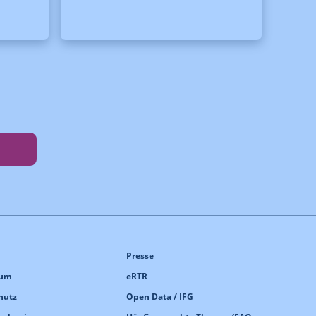
Presse
sum
eRTR
hutz
Open Data / IFG