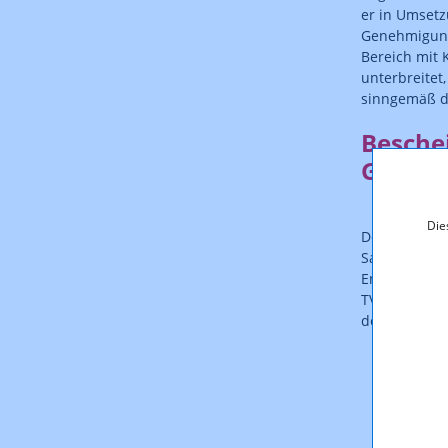
er in Umset
Genehmigungs
Bereich mit 
unterbreitet,
sinngemäß d
Besche
GmbH v
Die
Der Bescheid
Sachen Minde
Entscheidung
TVthek in Gr
der Rundfun