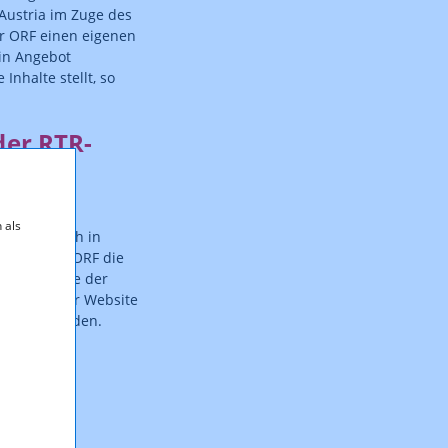
Austria im Zuge des
er ORF einen eigenen
in Angebot
Inhalte stellt, so
der RTR-
 als
 TVthek auch in
m muss der ORF die
nstiegsseite der
kann auf der Website
esehen werden.