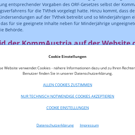
zung entsprechender Vorgaben des ORF-Gesetzes selbst der Komm
verfahrens für die TVthek vorgelegt hatte. Hinzu kommt, dass d
Kindersendungen auf der TVthek betreibt und so Minderjährigen e
 das für sie geeignete Inhalte neben für Minderjährige ungeeignete 
ie Behörde.
id der KommAustria auf der Website 
eröffentlicht
Cookie Einstellungen
se Website verwendet Cookies - nähere Informationen dazu und zu Ihren Rechten
 der KommAustria verpflichtet den ORF dazu, das Angebot auf der
Benutzer finden Sie in unserer Datenschutzerklärung.
rjährigenschutz zukünftig rechtskonform zu gestalten. Außerde
 der KommAustria für einen Zeitraum von sieben Tagen auf der Ei
ALLEN COOKIES ZUSTIMMEN
undzügen veröffentlichen. Der noch nicht rechtskräftige Bescheid 
k und Telekom Regulierungs-GmbH unter KOA 11.261/16-003 eing
NUR TECHNISCH NOTWENDIGE COOKIES AKZEPTIEREN
COOKIE EINSTELLUNGEN
Datenschutzerklärung
Impressum