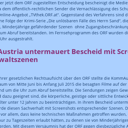
ner jetzt dem ORF zugestellten Entscheidung bescheinigt die Med
dem öffentlich-rechtlichen Sender die Vernachlässigung des Sch
nline-Angebot „TVthek.ORF.at“. Gegenstand des Verfahrens sind dre
ne Folge der Krimi-Serie „Die unlösbaren Fälle des Herrn Sand“, die
er, Minderjährige gefährdender Szenen ohne Zugangsbeschränkung
zum Abruf bereitstanden. Im Fernsehprogramm des ORF wurden d
 Uhr ausgestrahlt.
stria untermauert Bescheid mit Sc
waltszenen
rer gesetzlichen Rechtsaufsicht über den ORF stellte die KommAus
aum von Mitte Juni bis Anfang Juli 2015 die besagten Filme auf der
nd um die Uhr zum Abruf bereitstellte. Die Sendungen zeigen Gewa
 dazu geeignet sind, die körperliche, geistige oder sittliche Entwic
lter unter 12 Jahren zu beeinträchtigen. In ihrem Bescheid unterm
de diesen Sachverhalt mit Screenshots entsprechender Szenen. 
vor allem, dass keine technischen Maßnahmen getroffen wurden, 
r zu Tageszeiten erlaubt hätten, zu denen sie von Minderjährige
rden. Mit diesem Versäumnis hat der ORF gegen diesbezügliche A