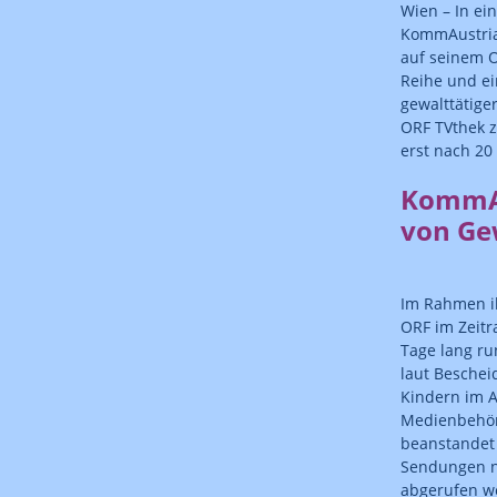
Wien – In ei
KommAustria 
auf seinem O
Reihe und ei
gewalttätig
ORF TVthek 
erst nach 20
KommAu
von Ge
Im Rahmen ih
ORF im Zeitr
Tage lang ru
laut Bescheid
Kindern im A
Medienbehör
beanstandet 
Sendungen nu
abgerufen we