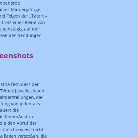
ienbehörde
utzes Minderjähriger
i Folgen der „Tatort“-
 trotz einer Reihe von
 ganztägig auf der
ieselben Sendungen
reenshots
tria fest, dass der
 TVthek jeweils sieben
ltdarstellungen, die
klung von jedenfalls
auert die
Die KommAustria
die den Abruf der
n üblicherweise nicht
uflagen verstoßen, die