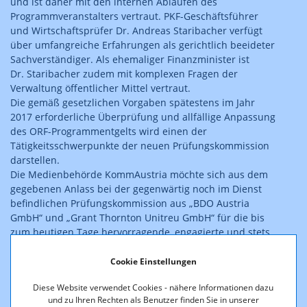
und ist daher mit den internen Abläufen des
Programmveranstalters vertraut. PKF-Geschäftsführer
und Wirtschaftsprüfer Dr. Andreas Staribacher verfügt
über umfangreiche Erfahrungen als gerichtlich beeideter
Sachverständiger. Als ehemaliger Finanzminister ist
Dr. Staribacher zudem mit komplexen Fragen der
Verwaltung öffentlicher Mittel vertraut.
Die gemäß gesetzlichen Vorgaben spätestens im Jahr
2017 erforderliche Überprüfung und allfällige Anpassung
des ORF-Programmentgelts wird einen der
Tätigkeitsschwerpunkte der neuen Prüfungskommission
darstellen.
Die Medienbehörde KommAustria möchte sich aus dem
gegebenen Anlass bei der gegenwärtig noch im Dienst
befindlichen Prüfungskommission aus „BDO Austria
GmbH“ und „Grant Thornton Unitreu GmbH“ für die bis
zum heutigen Tage hervorragende, engagierte und stets
zuverlässige Arbeit bedanken.
Cookie Einstellungen
Diese Website verwendet Cookies - nähere Informationen dazu
und zu Ihren Rechten als Benutzer finden Sie in unserer