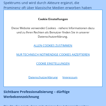
Spektrums und wird durch Akteure ergänzt, die
Prominenz oft über klassische Medien erworben haben
und Social Media als weiteren Vermarktungskanal
nutzen. Die in einem Zeitraum von zwei Wochen im
Cookie Einstellungen
Oktober 2025 veröffentlichten Inhalte wurden
plattformübergreifend erhoben und in einem
Diese Website verwendet Cookies - nähere Informationen dazu
und zu Ihren Rechten als Benutzer finden Sie in unserer
mehrstufigen Verfahren nach formalen, inhaltlichen und
Datenschutzerklärung.
werblichen Gesichtspunkten quantitativ und qualitativ
ausgewertet und kategorisiert.
ALLEN COOKIES ZUSTIMMEN
„Unsere explorative Studie vermisst erstmals die
NUR TECHNISCH NOTWENDIGE COOKIES AKZEPTIEREN
zunehmend unübersichtliche österreichische Influencer-
Landschaft und legt eine Typologie dazu vor, wie auf
COOKIE EINSTELLUNGEN
welchen Plattformen und zu welchen Themen Einfluss
geltend gemacht wird“, so die
Universitätsprofessoren
Dr. Peter Winkler und Dr. Thomas Birkner
im Rahmen
Datenschutzerklärung
Impressum
der Studienpräsentation bei der RTR.
Sichtbare Professionalisierung – dürftige
Werbekennzeichnung