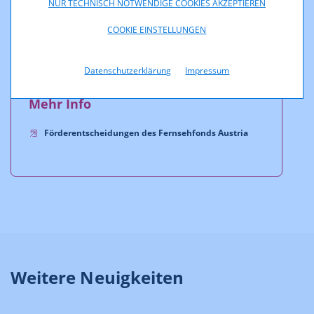
NUR TECHNISCH NOTWENDIGE COOKIES AKZEPTIEREN
Weitere Informationen über den FERNSEHFONDS
AUSTRIA sind auf der Website der RTR-GmbH unter dem
COOKIE EINSTELLUNGEN
Link
http://www.fernsehfonds.at
abrufbar.
Datenschutzerklärung
Impressum
Mehr Info
Förderentscheidungen des Fernsehfonds Austria
Weitere Neuigkeiten