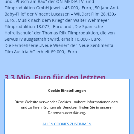
und „Pfusch am Bau“ der ON-MEDIA TV- und
Filmproduktion GmbH jeweils 45.000,- Euro, „50 Jahr Anti-
Baby-Pille“ der Vincent Lucassen – WILDart Film 28.439,-
Euro, „Musik nach dem Krieg“ der Walter Wehmeyer
Filmproduktion 18.077,- Euro und „Die Spanische
Hofreitschule“ der Thomas Rilk Filmproduktion, die von
ServusTV ausgestrahlt wird, erhält 10.000,- Euro.
Die Fernsehserie „Neue Wiener“ der Neue Sentimental
Film Austria AG erhielt 69.000,- Euro.
3,3 Mio. Euro für den letzten
Antragstermin 2010
Cookie Einstellungen
Diese Website verwendet Cookies - nähere Informationen dazu
Für jene 19 Fernsehfilmprojekte, die zum 5. Oktober 2010,
und zu Ihren Rechten als Benutzer finden Sie in unserer
dem letzten Antragstermin des heurigen Jahres,
Datenschutzerklärung.
eingereicht wurden, stehen noch rund 3,3 Mio. Euro zur
Verfügung.
ALLEN COOKIES ZUSTIMMEN