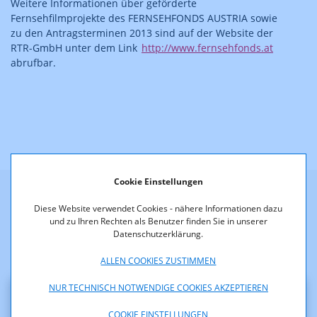
Weitere Informationen über geförderte
Fernsehfilmprojekte des FERNSEHFONDS AUSTRIA sowie
zu den Antragsterminen 2013 sind auf der Website der
RTR-GmbH unter dem Link
http://www.fernsehfonds.at
abrufbar.
Cookie Einstellungen
Diese Website verwendet Cookies - nähere Informationen dazu
Weitere Neuigkeiten
und zu Ihren Rechten als Benutzer finden Sie in unserer
Datenschutzerklärung.
ALLEN COOKIES ZUSTIMMEN
NUR TECHNISCH NOTWENDIGE COOKIES AKZEPTIEREN
COOKIE EINSTELLUNGEN