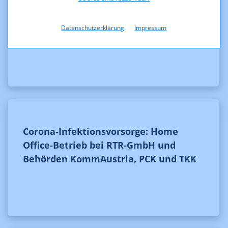
Klarstellung zu diversen
Presseaussendungen betreffend einer
möglichen Auftragsvergabe der RTR-
Datenschutzerklärung
Impressum
GmbH
Corona-Infektionsvorsorge: Home
Office-Betrieb bei RTR-GmbH und
Behörden KommAustria, PCK und TKK