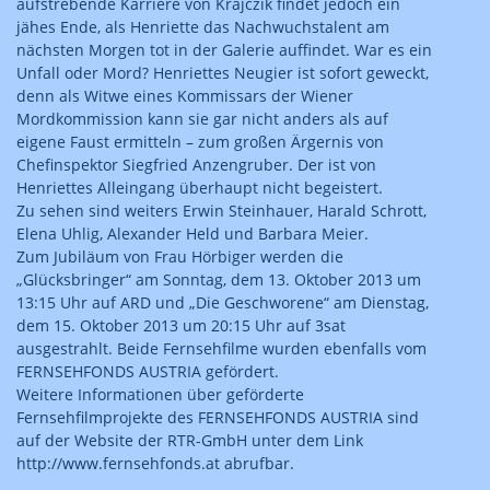
aufstrebende Karriere von Krajczik findet jedoch ein
jähes Ende, als Henriette das Nachwuchstalent am
nächsten Morgen tot in der Galerie auffindet. War es ein
Unfall oder Mord? Henriettes Neugier ist sofort geweckt,
denn als Witwe eines Kommissars der Wiener
Mordkommission kann sie gar nicht anders als auf
eigene Faust ermitteln – zum großen Ärgernis von
Chefinspektor Siegfried Anzengruber. Der ist von
Henriettes Alleingang überhaupt nicht begeistert.
Zu sehen sind weiters Erwin Steinhauer, Harald Schrott,
Elena Uhlig, Alexander Held und Barbara Meier.
Zum Jubiläum von Frau Hörbiger werden die
„Glücksbringer“ am Sonntag, dem 13. Oktober 2013 um
13:15 Uhr auf ARD und „Die Geschworene“ am Dienstag,
dem 15. Oktober 2013 um 20:15 Uhr auf 3sat
ausgestrahlt. Beide Fernsehfilme wurden ebenfalls vom
FERNSEHFONDS AUSTRIA gefördert.
Weitere Informationen über geförderte
Fernsehfilmprojekte des FERNSEHFONDS AUSTRIA sind
auf der Website der RTR-GmbH unter dem Link
http://www.fernsehfonds.at abrufbar.