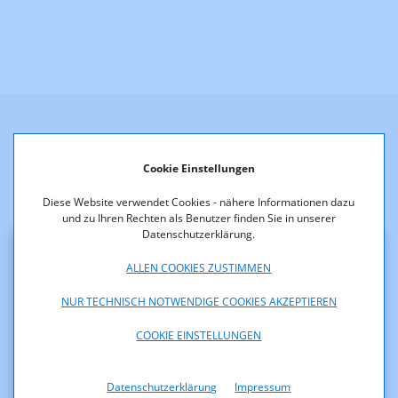
Weitere Neuigkeiten
Cookie Einstellungen
Diese Website verwendet Cookies - nähere Informationen dazu
und zu Ihren Rechten als Benutzer finden Sie in unserer
Datenschutzerklärung.
ALLEN COOKIES ZUSTIMMEN
Klarstellung zu diversen
NUR TECHNISCH NOTWENDIGE COOKIES AKZEPTIEREN
Presseaussendungen betreffend einer
möglichen Auftragsvergabe der RTR-
COOKIE EINSTELLUNGEN
GmbH
Datenschutzerklärung
Impressum