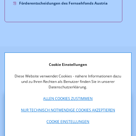
Förderentscheidungen des Fernsehfonds Austria
Weitere Neuigkeiten
Cookie Einstellungen
Diese Website verwendet Cookies - nähere Informationen dazu
und zu Ihren Rechten als Benutzer finden Sie in unserer
Datenschutzerklärung.
ALLEN COOKIES ZUSTIMMEN
Klarstellung zu diversen
NUR TECHNISCH NOTWENDIGE COOKIES AKZEPTIEREN
Presseaussendungen betreffend einer
COOKIE EINSTELLUNGEN
möglichen Auftragsvergabe der RTR-
GmbH