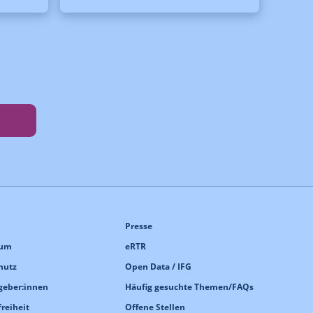
Presse
sum
eRTR
hutz
Open Data / IFG
geber:innen
Häufig gesuchte Themen/FAQs
freiheit
Offene Stellen