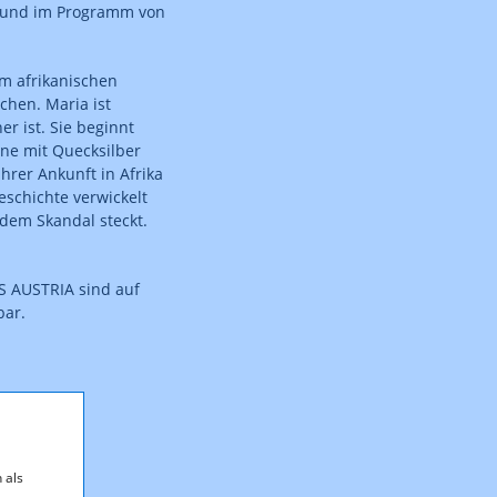
ns und im Programm von
em afrikanischen
hen. Maria ist
r ist. Sie beginnt
ine mit Quecksilber
hrer Ankunft in Afrika
eschichte verwickelt
dem Skandal steckt.
S AUSTRIA sind auf
bar.
 als