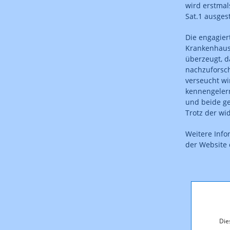
wird erstmal
Sat.1 ausgest
Die engagier
Krankenhaus 
überzeugt, d
nachzuforsch
verseucht wi
kennengelern
und beide ge
Trotz der wi
Weitere Inf
der Website
Die