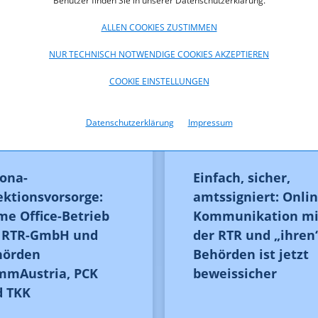
Benutzer finden Sie in unserer Datenschutzerklärung.
ALLEN COOKIES ZUSTIMMEN
NUR TECHNISCH NOTWENDIGE COOKIES AKZEPTIEREN
COOKIE EINSTELLUNGEN
Datenschutzerklärung
Impressum
ona-
Einfach, sicher,
ektionsvorsorge:
amtssigniert: Onlin
e Office-Betrieb
Kommunikation mi
i RTR-GmbH und
der RTR und „ihren
hörden
Behörden ist jetzt
mmAustria, PCK
beweissicher
d TKK