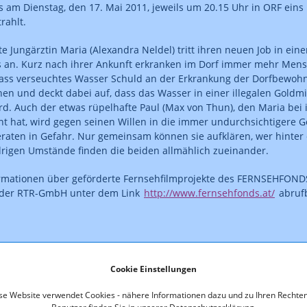
s am Dienstag, den 17. Mai 2011, jeweils um 20.15 Uhr in ORF ei
rahlt.
te Jungärztin Maria (Alexandra Neldel) tritt ihren neuen Job in ein
an. Kurz nach ihrer Ankunft erkranken im Dorf immer mehr Mensc
ass verseuchtes Wasser Schuld an der Erkrankung der Dorfbewohne
en und deckt dabei auf, dass das Wasser in einer illegalen Goldm
rd. Auch der etwas rüpelhafte Paul (Max von Thun), den Maria bei i
t hat, wird gegen seinen Willen in die immer undurchsichtigere G
raten in Gefahr. Nur gemeinsam können sie aufklären, wer hinter 
drigen Umstände finden die beiden allmählich zueinander.
ormationen über geförderte Fernsehfilmprojekte des FERNSEHFOND
 der RTR-GmbH unter dem Link
http://www.fernsehfonds.at/
abruf
Cookie Einstellungen
se Website verwendet Cookies - nähere Informationen dazu und zu Ihren Rechten