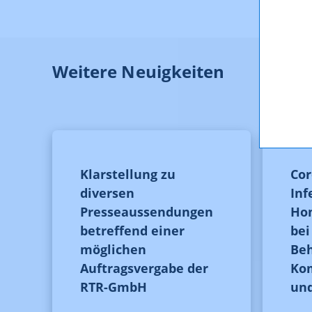
Weitere Neuigkeiten
Klarstellung zu
Cor
diversen
Inf
Presseaussendungen
Hom
betreffend einer
be
möglichen
Be
Auftragsvergabe der
Ko
RTR-GmbH
un