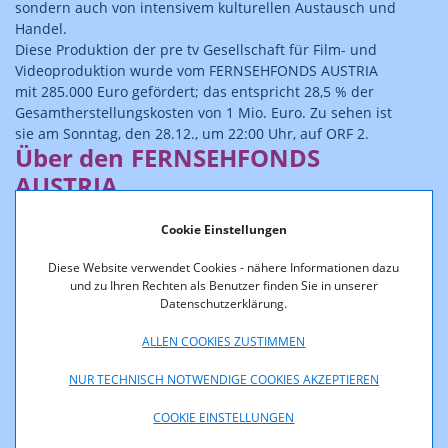
sondern auch von intensivem kulturellen Austausch und
Handel.
Diese Produktion der pre tv Gesellschaft für Film- und
Videoproduktion wurde vom FERNSEHFONDS AUSTRIA
mit 285.000 Euro gefördert; das entspricht 28,5 % der
Gesamtherstellungskosten von 1 Mio. Euro. Zu sehen ist
sie am Sonntag, den 28.12., um 22:00 Uhr, auf ORF 2.
Über den FERNSEHFONDS
AUSTRIA
Cookie Einstellungen
Der FERNSEHFONDS AUSTRIA, eingerichtet bei der RTR-
Diese Website verwendet Cookies - nähere Informationen dazu
GmbH, ist die größte Förderstelle für
und zu Ihren Rechten als Benutzer finden Sie in unserer
Fernsehproduktionen in Österreich. Gefördert wird die
Datenschutzerklärung.
Herstellung von Fernsehfilmen, -serien und -
dokumentationen mit einem klar erkennbaren
ALLEN COOKIES ZUSTIMMEN
wirtschaftlichen Österreichbezug von
Produktionsunternehmen mit einer Betriebsstätte oder
NUR TECHNISCH NOTWENDIGE COOKIES AKZEPTIEREN
Zweigniederlassung in Österreich. Das jährlich von der
COOKIE EINSTELLUNGEN
Bundesregierung zur Verfügung gestellte Budget beträgt
13,5 Mio. Euro. Weitere Informationen über den