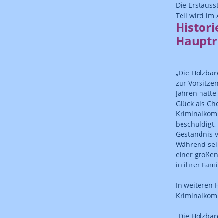
Die Erstauss
Teil wird im
Histori
Hauptro
„Die Holzbar
zur Vorsitze
Jahren hatte 
Glück als Ch
Kriminalkomm
beschuldigt,
Geständnis v
Während sein
einer große
in ihrer Fami
In weiteren 
Kriminalkom
„Die Holzbar