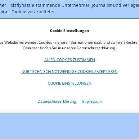
iner Holzdynastie stammende Unternehmer, Journalist und Verleger
einer Familie verarbeitete.
ormationen über geförderte Fernsehfilmprojekte des FERNSEHFOND
Cookie Einstellungen
terminen 2013 sind auf der Website der RTR-GmbH unter dem Link
fernsehfonds.at
abrufbar.
se Website verwendet Cookies - nähere Informationen dazu und zu Ihren Rechten
Benutzer finden Sie in unserer Datenschutzerklärung.
ALLEN COOKIES ZUSTIMMEN
NUR TECHNISCH NOTWENDIGE COOKIES AKZEPTIEREN
COOKIE EINSTELLUNGEN
Datenschutzerklärung
Impressum