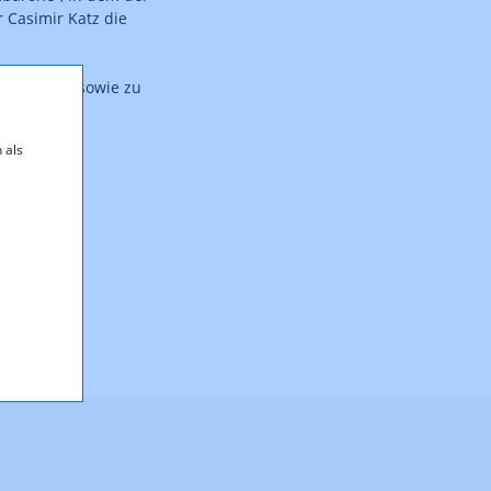
 Casimir Katz die
S AUSTRIA sowie zu
 als