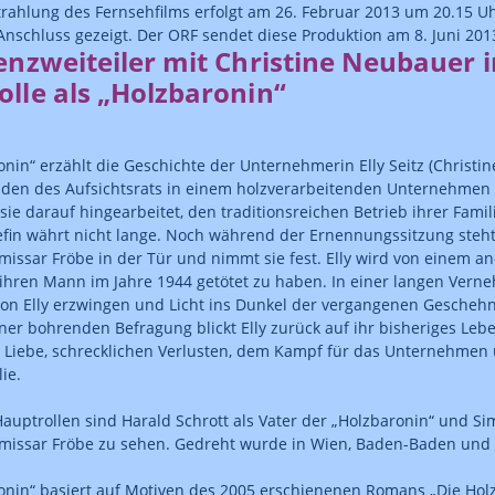
trahlung des Fernsehfilms erfolgt am 26. Februar 2013 um 20.15 Uh
 Anschluss gezeigt. Der ORF sendet diese Produktion am 8. Juni 201
enzweiteiler mit Christine Neubauer i
lle als „Holzbaronin“
onin“ erzählt die Geschichte der Unternehmerin Elly Seitz (Christin
nden des Aufsichtsrats in einem holzverarbeitenden Unternehmen g
sie darauf hingearbeitet, den traditionsreichen Betrieb ihrer Famil
efin währt nicht lange. Noch während der Ernennungssitzung steht
issar Fröbe in der Tür und nimmt sie fest. Elly wird von einem 
 ihren Mann im Jahre 1944 getötet zu haben. In einer langen Vern
on Elly erzwingen und Licht ins Dunkel der vergangenen Geschehn
er bohrenden Befragung blickt Elly zurück auf ihr bisheriges Leben
n Liebe, schrecklichen Verlusten, dem Kampf für das Unternehme
lie.
Hauptrollen sind Harald Schrott als Vater der „Holzbaronin“ und S
missar Fröbe zu sehen. Gedreht wurde in Wien, Baden-Baden und
onin“ basiert auf Motiven des 2005 erschienenen Romans „Die Hol