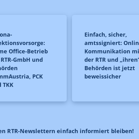
ona-
Einfach, sicher,
ektionsvorsorge:
amtssigniert: Onlin
e Office-Betrieb
Kommunikation mi
i RTR-GmbH und
der RTR und „ihren
hörden
Behörden ist jetzt
mmAustria, PCK
beweissicher
d TKK
en RTR-Newslettern einfach informiert bleiben!