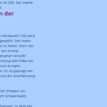
r im ZDF. Der zweite
3.
n der
e Neubauer). Elly wird
ewählt. Seit vielen
ie zu leiten. Doch das
 auf einmal
anonymen Anrufer
ehmung will Fröbe ein
isse bringen.
. Es ist geprägt von
n und der Anerkennung
imon Schwarz als
 im Schwarzwald.
zbarone“, in dem der