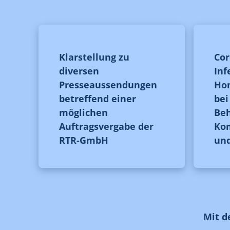
Klarstellung zu
Cor
diversen
Inf
Presseaussendungen
Hom
betreffend einer
be
möglichen
Be
Auftragsvergabe der
Ko
RTR-GmbH
un
Mit d