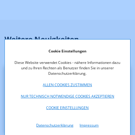
Weitere Neuigkeiten
Cookie Einstellungen
Diese Website verwendet Cookies - nähere Informationen dazu
und zu Ihren Rechten als Benutzer finden Sie in unserer
Datenschutzerklärung.
Klarstellung zu diversen
ALLEN COOKIES ZUSTIMMEN
Presseaussendungen betreffend einer
NUR TECHNISCH NOTWENDIGE COOKIES AKZEPTIEREN
möglichen Auftragsvergabe der RTR-
GmbH
COOKIE EINSTELLUNGEN
Datenschutzerklärung
Impressum