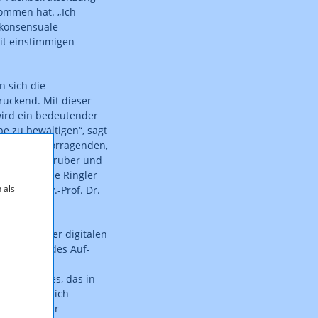
ommen hat. „Ich
 konsensuale
it einstimmigen
n sich die
ruckend. Mit dieser
wird ein bedeutender
be zu bewältigen“, sagt
ilt der hervorragenden,
Wolfgang Struber und
n Mag. Marie Ringler
 als
“, so Univ.-Prof. Dr.
Förderung der digitalen
 Förderung des Auf-
dien- und
rbsumfeldes, das in
ht, einem sich
sich spürbar