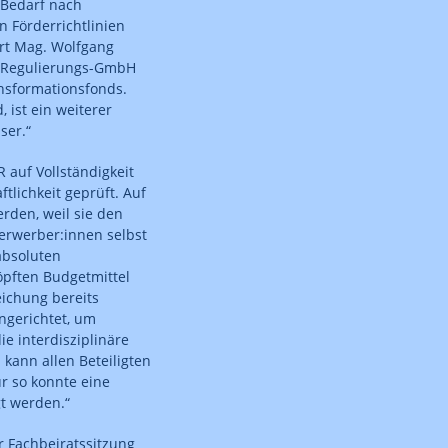
 Bedarf nach
 Förderrichtlinien
rt Mag. Wolfgang
m Regulierungs-GmbH
nsformationsfonds.
 ist ein weiterer
ser.“
 auf Vollständigkeit
ftlichkeit geprüft. Auf
rden, weil sie den
erwerber:innen selbst
absoluten
pften Budgetmittel
eichung bereits
ngerichtet, um
ie interdisziplinäre
 kann allen Beteiligten
r so konnte eine
t werden.“
r Fachbeiratssitzung