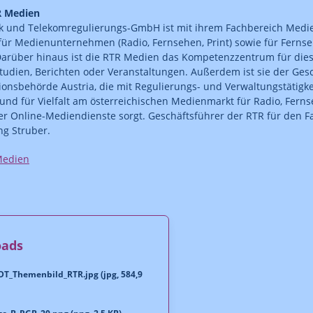
R Medien
k und Telekomregulierungs-GmbH ist mit ihrem Fachbereich Medie
 für Medienunternehmen (Radio, Fernsehen, Print) sowie für Ferns
Darüber hinaus ist die RTR Medien das Kompetenzzentrum für diese
tudien, Berichten oder Veranstaltungen. Außerdem ist sie der Ges
nsbehörde Austria, die mit Regulierungs- und Verwaltungstätigkei
nd für Vielfalt am österreichischen Medienmarkt für Radio, Fern
er Online-Mediendienste sorgt. Geschäftsführer der RTR für den F
g Struber.
Medien
oads
T_Themenbild_RTR.jpg (jpg, 584,9