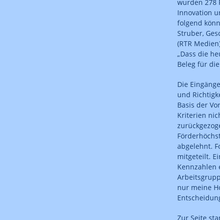
wurden 278 F
Innovation u
folgend könn
Struber, Ge
(RTR Medien)
„Dass die he
Beleg für di
Die Eingänge
und Richtigke
Basis der Vo
Kriterien ni
zurückgezog
Förderhöchs
abgelehnt. F
mitgeteilt. 
Kennzahlen e
Arbeitsgrupp
nur meine Ho
Entscheidung
Zur Seite st