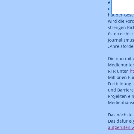
eintrübenden
der im gebot
hat der Gese
wird die För
strengen Ric
österreichis
Journalismus
„Anreizförde
Die nun mit 
Medienunter
RTR unter
h
Millionen Eu
Fortbildung 
und Barriere
Projekten ei
Medienhäuser
Das nächste 
Das dafür ei
aufgerufen 