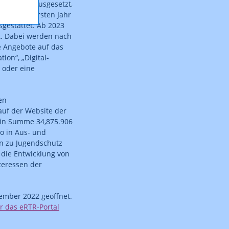
onsdruck ausgesetzt,
 heurigen ersten Jahr
gestattet. Ab 2023
rt. Dabei werden nach
e Angebote auf das
ion“, „Digital-
 oder eine
en
uf der Website der
n in Summe 34,875.906
ro in Aus- und
en zu Jugendschutz
 die Entwicklung von
teressen der
zember 2022 geöffnet.
r das eRTR-Portal