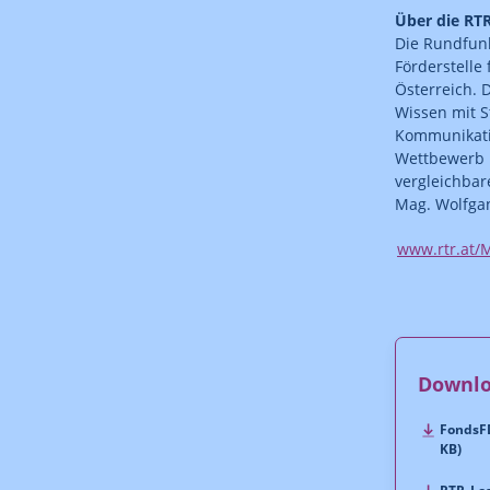
Über die RT
Die Rundfun
Förderstelle
Österreich. 
Wissen mit S
Kommunikatio
Wettbewerb u
vergleichbar
Mag. Wolfgan
www.rtr.at/
Downl
FondsFD
KB)