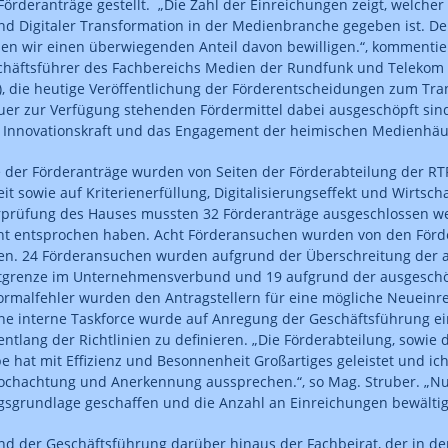
örderanträge gestellt. „Die Zahl der Einreichungen zeigt, welcher
nd Digitaler Transformation in der Medienbranche gegeben ist. Den
en wir einen überwiegenden Anteil davon bewilligen.“, kommentie
schäftsführer des Fachbereichs Medien der Rundfunk und Teleko
, die heutige Veröffentlichung der Förderentscheidungen zum Tra
uer zur Verfügung stehenden Fördermittel dabei ausgeschöpft sind,
e Innovationskraft und das Engagement der heimischen Medienhäu
 der Förderanträge wurden von Seiten der Förderabteilung der RTR
it sowie auf Kriterienerfüllung, Digitalisierungseffekt und Wirtscha
rprüfung des Hauses mussten 32 Förderanträge ausgeschlossen we
cht entsprochen haben. Acht Förderansuchen wurden von den Förd
en. 24 Förderansuchen wurden aufgrund der Überschreitung der 
tgrenze im Unternehmensverbund und 19 aufgrund der ausgeschö
ormalfehler wurden den Antragstellern für eine mögliche Neueinr
Eine interne Taskforce wurde auf Anregung der Geschäftsführung ei
ntlang der Richtlinien zu definieren. „Die Förderabteilung, sowie d
e hat mit Effizienz und Besonnenheit Großartiges geleistet und ich
chachtung und Anerkennung aussprechen.“, so Mag. Struber. „Nu
sgrundlage geschaffen und die Anzahl an Einreichungen bewältig
and der Geschäftsführung darüber hinaus der Fachbeirat, der in de