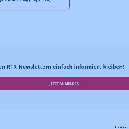
o_B_RGB_20.png (png, 2,5 KB)
en RTR-Newslettern einfach informiert bleiben!
JETZT ANMELDEN
Kontakt