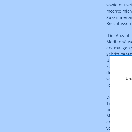
sowie mit se
möchte mich 
Zusammenarb
Beschlüssen 
„Die Anzahl 
Medienhäuser
erstmaligen 
Schritt gese
Univ.-Prof. 
konstruktiv
den Mitglied
Die
sowie den Be
Fallenböck w
Der am 14. A
Transformati
und Ausbaus
Meinungsviel
erheblichem
verändernde