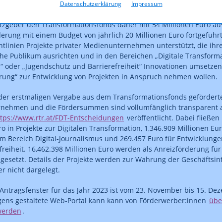
 Konjunkturlage insgesamt, ist die Medienbranche einem Innovati
Datenschutzerklärung
Impressum
enen Zeitrahmen nicht allein aus dem Markt refinanzierbar ist. Im
tzgeber den Transformationsfonds daher mit 54 Millionen Euro aus
derung mit einem Budget von jährlich 20 Millionen Euro fortgefüh
htlinien Projekte privater Medienunternehmen unterstützt, die ihr
che Publikum ausrichten und in den Bereichen „Digitale Transformat
“ oder „Jugendschutz und Barrierefreiheit“ Innovationen umsetzen
rung“ zur Entwicklung von Projekten in Anspruch nehmen wollen.
der erstmaligen Vergabe aus dem Transformationsfonds gefördert
nehmen und die Fördersummen sind vollumfänglich transparent a
ttps://www.rtr.at/FDT-Entscheidungen
veröffentlicht. Dabei fließe
ro in Projekte zur Digitalen Transformation, 1,346.909 Millionen Eu
im Bereich Digital-Journalismus und 269.457 Euro für Entwicklung
freiheit. 16,462.398 Millionen Euro werden als Anreizförderung für
ngesetzt. Details der Projekte werden zur Wahrung der Geschäftsin
 nicht dargelegt.
Antragsfenster für das Jahr 2023 ist vom 23. November bis 15. De
gens gestaltete Web-Portal kann kann von Förderwerber:innen
übe
werden
.