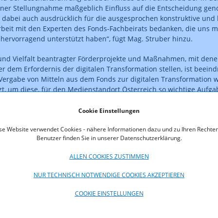
iner Stellungnahme maßgeblich Einfluss auf die Entscheidung gen
dabei auch ausdrücklich für die ausgesprochen konstruktive und
eit mit den Experten des Fonds-Fachbeirats bedanken, die uns m
hervorragend unterstützt haben“, fügt Mag. Struber hinzu.
und Vielfalt beantragter Förderprojekte und Maßnahmen, mit dene
 dem Erfordernis der digitalen Transformation stellen, ist beeind
Vergabe von Mitteln aus dem Fonds zur digitalen Transformation 
tzt, um diese, für den Medienstandort Österreich so wichtige Aufga
Dr. Markus Fallenböck, Vorsitzender des Fachbeirates. „Mein Dank g
en Zusammenarbeit zwischen dem Team der RTR Medien um Mag. 
Cookie Einstellungen
ern des Fachbeirats, namentlich der stellvertretenden Vorsitzende
se Website verwendet Cookies - nähere Informationen dazu und zu Ihren Rechten
iräten Mag. Amra Ducic, Mag. Helmut Peissl und Mag. Michael Ulrich
Benutzer finden Sie in unserer Datenschutzerklärung.
eiter.
ALLEN COOKIES ZUSTIMMEN
pril 2022 gesetzlich bei der RTR Medien eingerichtete „Fonds zur 
on“ stellt dem österreichischen Medienmarkt staatliche Mittel zur
NUR TECHNISCH NOTWENDIGE COOKIES AKZEPTIEREN
 des digitalen Angebots und damit zum Erhalt der heimischen Me
falt zur Verfügung. Vor dem Hintergrund eines globalen Wettbewe
COOKIE EINSTELLUNGEN
 Maß Wertschöpfung aus dem österreichischen Medienmarkt abzie
n Mediennutzungsverhalten durch die Konsument:innen und der 