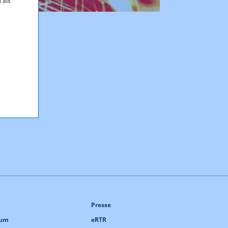
 als
Presse
sum
eRTR