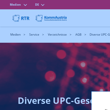
Medien
DE
Medien
Service
Verzeichnisse
AGB
Diverse UPC-G
Diverse UPC-Gesellsc