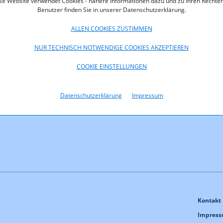
se Website verwendet Cookies - nähere Informationen dazu und zu Ihren Rechten
Benutzer finden Sie in unserer Datenschutzerklärung.
ALLEN COOKIES ZUSTIMMEN
NUR TECHNISCH NOTWENDIGE COOKIES AKZEPTIEREN
COOKIE EINSTELLUNGEN
Datenschutzerklärung
Impressum
Kontakt
Impres