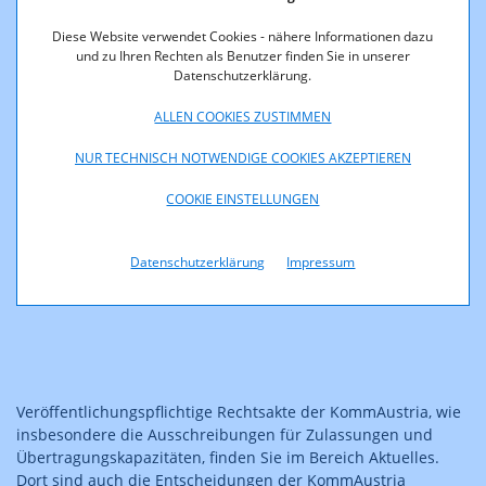
Diese Website verwendet Cookies - nähere Informationen dazu
und zu Ihren Rechten als Benutzer finden Sie in unserer
Von der KommAustria vollzogene Gesetze
Datenschutzerklärung.
ALLEN COOKIES ZUSTIMMEN
Internationale Rechtsakte
NUR TECHNISCH NOTWENDIGE COOKIES AKZEPTIEREN
COOKIE EINSTELLUNGEN
weitere Gesetze im Plattformbereich
Datenschutzerklärung
Impressum
Veröffentlichungspflichtige Rechtsakte der KommAustria, wie
insbesondere die Ausschreibungen für Zulassungen und
Übertragungskapazitäten, finden Sie im Bereich Aktuelles.
Dort sind auch die Entscheidungen der KommAustria