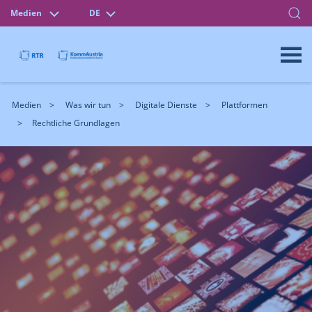
Medien
DE
Medien
Was wir tun
Digitale Dienste
Plattformen
Rechtliche Grundlagen