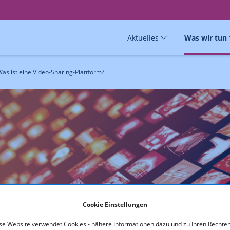
Aktuelles
Was wir tun
as ist eine Video-Sharing-Plattform?
haring-Plattform?
Cookie Einstellungen
se Website verwendet Cookies - nähere Informationen dazu und zu Ihren Rechten