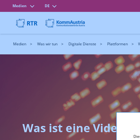
Medien
DE
Medien
Was wir tun
Digitale Dienste
Plattformen
W
Was ist eine Video-S
Die