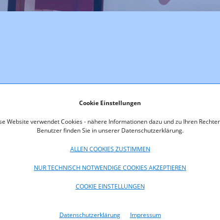
ze und einfache Wörter geprägt ist und für die es klare Regeln gib
 deutlich reduziert. Die Sätze sind kurz, Fremdwörter oder Fach
Cookie Einstellungen
kann auch eine optische Gestaltung der Texte einhergehen, die das 
se Website verwendet Cookies - nähere Informationen dazu und zu Ihren Rechten
Benutzer finden Sie in unserer Datenschutzerklärung.
andardsprache nicht oder nur schwer verstehen, beseitigen. Adre
, aber auch Menschen mit Migrationshintergrund sein. Durch die
ALLEN COOKIES ZUSTIMMEN
altung, etc. bekommen.
NUR TECHNISCH NOTWENDIGE COOKIES AKZEPTIEREN
COOKIE EINSTELLUNGEN
Datenschutzerklärung
Impressum