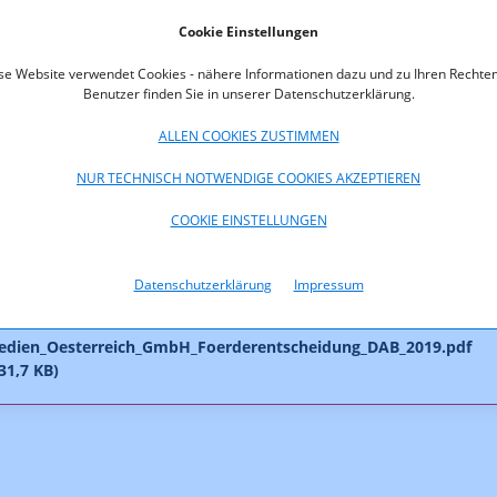
s Projektes „Einführung des DAB+ Regelbetriebes“ gemäß den
Cookie Einstellungen
 über die Vergabe von Mitteln des Digitalisierungsfonds zur Förder
ng des DAB+ Regelbetriebes“ ein.
se Website verwendet Cookies - nähere Informationen dazu und zu Ihren Rechten
Benutzer finden Sie in unserer Datenschutzerklärung.
ngsnehmerin beantragte eine Förderung in der Höhe von 50% der
Gesamtprojektkosten. Mit Rücksicht darauf, dass es sich um den
ALLEN COOKIES ZUSTIMMEN
betrieb im Bereich DAB+ handelt und dessen Erfolg maßgeblich da
NUR TECHNISCH NOTWENDIGE COOKIES AKZEPTIEREN
b und wann es zu weiteren Regelbetrieben kommen wird, war das
che Projekt mit 50% – dem maximalen Anteil – zu fördern. Damit
COOKIE EINSTELLUNGEN
Fördersumme EUR 67.104,46.
Datenschutzerklärung
Impressum
oads
edien_Oesterreich_GmbH_Foerderentscheidung_DAB_2019.pdf
231,7 KB)