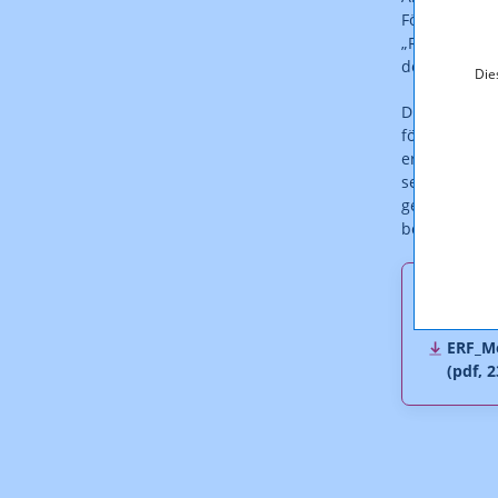
Förderung de
„Richtlinien
der Einführu
Die
Die Förderu
förderbaren 
ersten Regel
sein wird, o
gegenständli
beträgt die 
Downl
ERF_M
(pdf, 