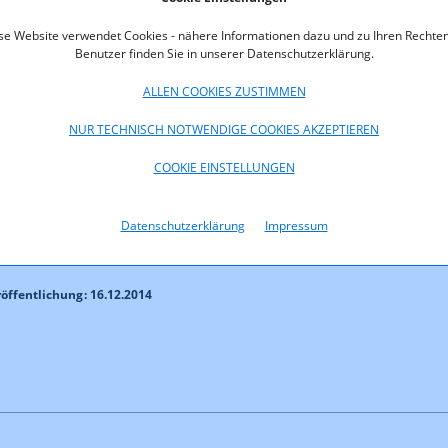
hrer des Fachbereichs Medien der RTR-GmbH getroffen.
se Website verwendet Cookies - nähere Informationen dazu und zu Ihren Rechten
ehen über den nachfolgenden Button in elektronisch weiter
Benutzer finden Sie in unserer Datenschutzerklärung.
en Formaten (csv, xml, json) sowie zum Abruf als Open Data zur
ALLEN COOKIES ZUSTIMMEN
NUR TECHNISCH NOTWENDIGE COOKIES AKZEPTIEREN
COOKIE EINSTELLUNGEN
heidung 2015
Datenschutzerklärung
Impressum
öffentlichung: 16.12.2014