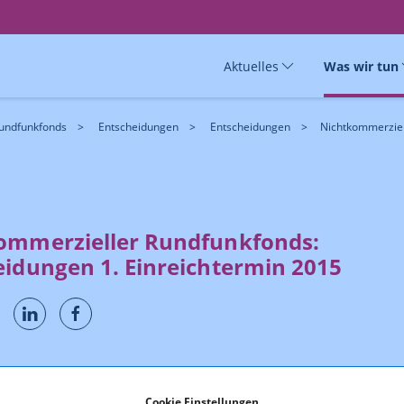
Aktuelles
Was wir tun
Rundfunkfonds
Entscheidungen
Entscheidungen
Nichtkommerziel
ommerzieller Rundfunkfonds:
eidungen 1. Einreichtermin 2015
eidungen werden unter Berücksichtigung des Gesetzes,
ien
und nach Stellungnahme des
Fachbeirates
durch den
Cookie Einstellungen