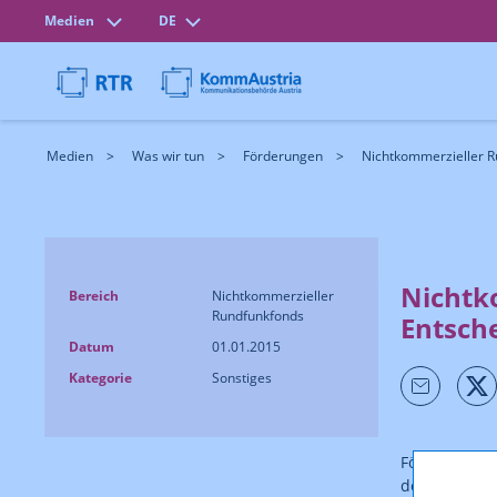
Medien
DE
Medien
Was wir tun
Förderungen
Nichtkommerzieller 
Nichtk
Bereich
Nichtkommerzieller
Rundfunkfonds
Entsch
Datum
01.01.2015
Kategorie
Sonstiges
Förderentsch
der
Richtlin