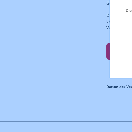
Geschäftsfü
Die
Die Daten st
verarbeitbar
Verfügung.
Entsc
Datum der Ver