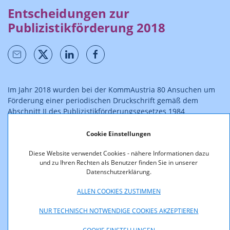
Entscheidungen zur
Publizistikförderung 2018
Im Jahr 2018 wurden bei der KommAustria 80 Ansuchen um
Förderung einer periodischen Druckschrift gemäß dem
Abschnitt II des Publizistikförderungsgesetzes 1984
eingebracht. 74 Ansuchen konnten positiv erledigt werden,
sechs Ansuchen wurden mangels Erfüllung der gesetzlichen
Cookie Einstellungen
Förderungsvoraussetzungen abgelehnt. Für diese Förderung
Diese Website verwendet Cookies - nähere Informationen dazu
standen im Jahr 2018 340.000,- Euro zur Verfügung. Die
und zu Ihren Rechten als Benutzer finden Sie in unserer
Förderungsbeträge lagen zwischen 1.360,- und 12.516,- Euro.
Datenschutzerklärung.
Ergänzend stehen die Daten ab dem Jahr 2014 in elektronisch
ALLEN COOKIES ZUSTIMMEN
weiterverarbeitbaren Formaten (csv, xml, json) bzw. zum
Abruf über eine Schnittstelle als
Open Data
(Förderung -
NUR TECHNISCH NOTWENDIGE COOKIES AKZEPTIEREN
Publizistikförderung auswählen) zur Verfügung.