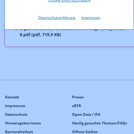
COOKIE EINSTELLUNGEN
Downloads
Datenschutzerklärung
Impressum
Ergebnisse_der_Publizistikfoerderung_II_im_Jahr_201
8.pdf (pdf, 719,9 KB)
Kontakt
Presse
Impressum
eRTR
Datenschutz
Open Data / IFG
Hinweisgeber:innen
Häufig gesuchte Themen/FAQs
Barrierefreiheit
Offene Stellen