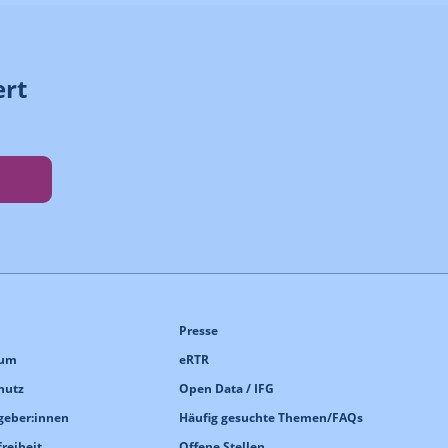
ert
Presse
sum
eRTR
hutz
Open Data / IFG
geber:innen
Häufig gesuchte Themen/FAQs
freiheit
Offene Stellen