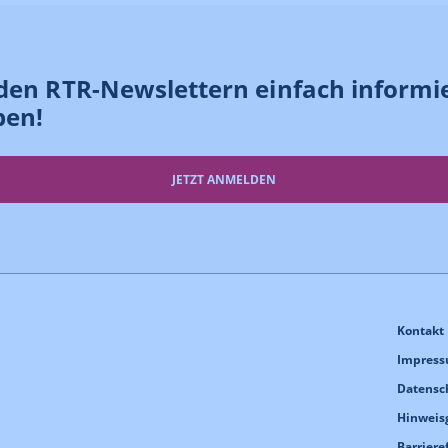
den RTR-Newslettern einfach informi
ben!
JETZT ANMELDEN
Kontakt
Impres
Datensc
Hinweis
Barriere