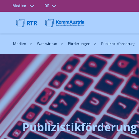
Medien
DE
Medien
Was wir tun
Förderungen
Publizistikförderung
Publizistikförderung