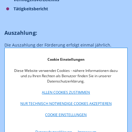
Tätigkeitsbericht
Auszahlung:
Die Auszahlung der Förderung erfolgt einmal jährlich.
Cookie Einstellungen
Entscheidung:
Diese Website verwendet Cookies - nähere Informationen dazu
und zu Ihren Rechten als Benutzer finden Sie in unserer
Die Entscheidung über die Zuteilung der Fördermittel trifft
Datenschutzerklärung.
die KommAustria.
ALLEN COOKIES ZUSTIMMEN
Weiters finden Sie bis einschließlich 2024 auf der
NUR TECHNISCH NOTWENDIGE COOKIES AKZEPTIEREN
Übersichtsseite der Entscheidungen
der KommAustria und
RTR-GmbH jeweils Kurzzusammenfassungen zu den
COOKIE EINSTELLUNGEN
Entscheidungen, welche auch Angaben zum
Veröffentlichungsdatum sowie die Ablehnungsgründe
enthalten. Ab dem Jahr 2025 werden sämtliche
Datenschutzerklärung
Impressum