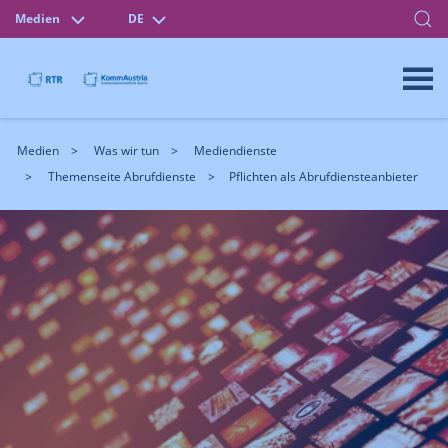
Medien
DE
Medien
Was wir tun
Mediendienste
Themenseite Abrufdienste
Pflichten als Abrufdiensteanbieter