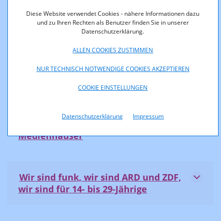
Diese Website verwendet Cookies - nähere Informationen dazu
Neue Formen des Storytellings im
und zu Ihren Rechten als Benutzer finden Sie in unserer
Netz
Datenschutzerklärung.
ALLEN COOKIES ZUSTIMMEN
Influencer statt Creator: Stars für die
NUR TECHNISCH NOTWENDIGE COOKIES AKZEPTIEREN
„junge“ Markenkommunikation
COOKIE EINSTELLUNGEN
Datenschutzerklärung
Impressum
YouTube-Strategien traditioneller
Medienhäuser
Wir sind funk, wir sind ARD und ZDF,
wir sind für 14- bis 29-Jährige