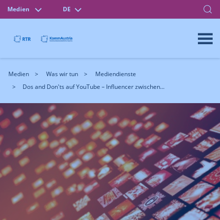
Medien
DE
Medien
Was wir tun
Mediendienste
Dos and Don'ts auf YouTube – Influencer zwischen...