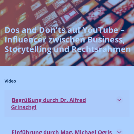
Dos and Don'ts auf YouTube –
Influencer zwischen Business,
Storytelling und Rechtsrahmen
Video
Begrüßung durch Dr. Alfred
Grinschgl
Einführung durch Mag. Michael Ogris