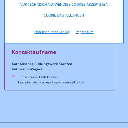
NUR TECHNISCH NOTWENDIGE COOKIES AKZEPTIEREN
COOKIE EINSTELLUNGEN
© iStock.com/ipopba
Datenschutzerklärung
Impressum
Kontaktaufname
Katholisches Bildungswerk Kärnten
Katharina Wagner
https://www.kath-kirche-
kaernten.at/dioezese/organisation/C2738