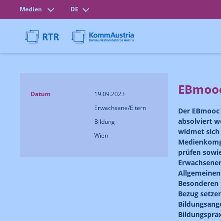
Medien
DE
EBmooc
Datum
19.09.2023
Erwachsene/Eltern
Der EBmooc 2
absolviert w
Bildung
widmet sich
Wien
Medienkompe
prüfen sowi
Erwachsenen
Allgemeinen 
Besonderen 
Bezug setzen
Bildungsang
Bildungspra