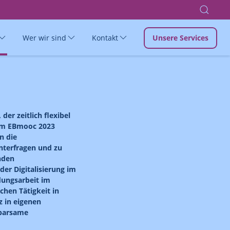
Wer wir sind
Kontakt
Unsere Services
er zeitlich flexibel
 im EBmooc 2023
n die
nterfragen und zu
nden
er Digitalisierung im
dungsarbeit im
hen Tätigkeit in
z in eigenen
sparsame