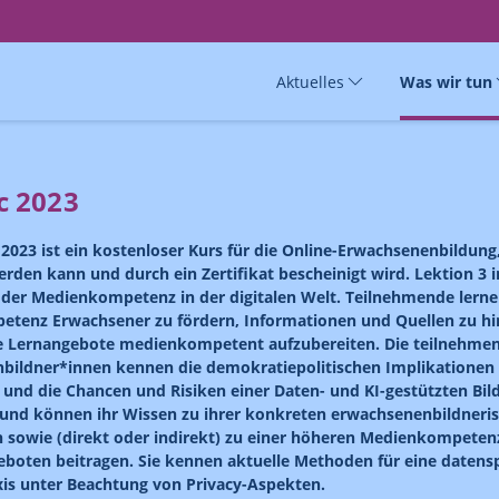
Aktuelles
Was wir tun
 2023
023 ist ein kostenloser Kurs für die Online-Erwachsenenbildung, d
erden kann und durch ein Zertifikat bescheinigt wird. Lektion 3
 der Medienkompetenz in der digitalen Welt. Teilnehmende lerne
tenz Erwachsener zu fördern, Informationen und Quellen zu hi
e Lernangebote medienkompetent aufzubereiten. Die teilnehme
bildner*innen kennen die demokratiepolitischen Implikationen d
und die Chancen und Risiken einer Daten- und KI-gestützten Bil
und können ihr Wissen zu ihrer konkreten erwachsenenbildnerisc
 sowie (direkt oder indirekt) zu einer höheren Medienkompeten
eboten beitragen. Sie kennen aktuelle Methoden für eine daten
xis unter Beachtung von Privacy-Aspekten.