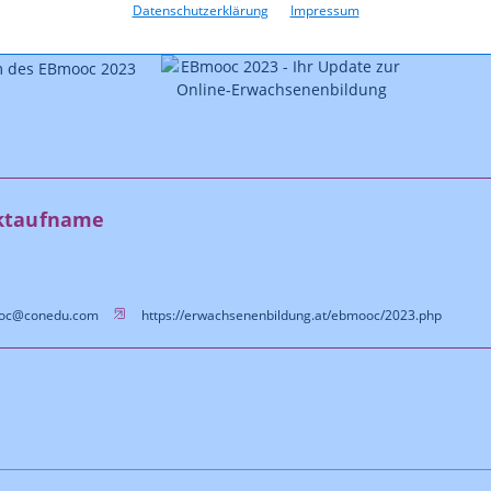
et_Noire
Datenschutzerklärung
Impressum
ktaufname
oc@conedu.com
https://erwachsenenbildung.at/ebmooc/2023.php