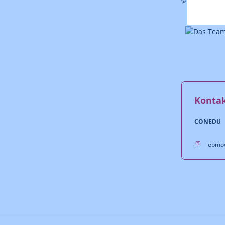
© iStock.com/B
Konta
CONEDU
ebmo