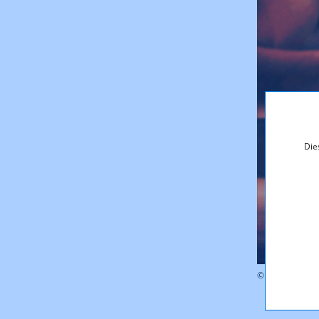
Die
© iStock.com/i