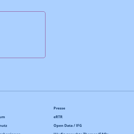
Presse
sum
eRTR
hutz
Open Data / IFG