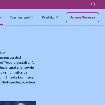
Wer wir sind
Kontakt
Unsere Services
 dem
boxen zu drei
d "Audio gestalten".
egleitmaterial sowie
iboxen unmittelbar
 zum Einsatz kommen.
liothekspädagogischen