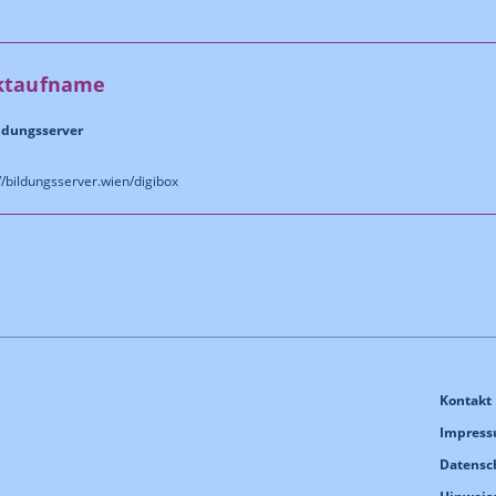
ktaufname
ldungsserver
//bildungsserver.wien/digibox
Kontakt
Impres
Datensc