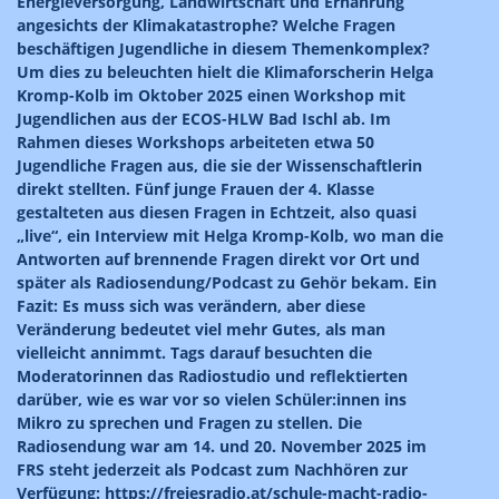
Energieversorgung, Landwirtschaft und Ernährung
angesichts der Klimakatastrophe? Welche Fragen
beschäftigen Jugendliche in diesem Themenkomplex?
Um dies zu beleuchten hielt die Klimaforscherin Helga
Kromp-Kolb im Oktober 2025 einen Workshop mit
Jugendlichen aus der ECOS-HLW Bad Ischl ab. Im
Rahmen dieses Workshops arbeiteten etwa 50
Jugendliche Fragen aus, die sie der Wissenschaftlerin
direkt stellten. Fünf junge Frauen der 4. Klasse
gestalteten aus diesen Fragen in Echtzeit, also quasi
„live“, ein Interview mit Helga Kromp-Kolb, wo man die
Antworten auf brennende Fragen direkt vor Ort und
später als Radiosendung/Podcast zu Gehör bekam. Ein
Fazit: Es muss sich was verändern, aber diese
Veränderung bedeutet viel mehr Gutes, als man
vielleicht annimmt. Tags darauf besuchten die
Moderatorinnen das Radiostudio und reflektierten
darüber, wie es war vor so vielen Schüler:innen ins
Mikro zu sprechen und Fragen zu stellen. Die
Radiosendung war am 14. und 20. November 2025 im
FRS steht jederzeit als Podcast zum Nachhören zur
Verfügung: https://freiesradio.at/schule-macht-radio-