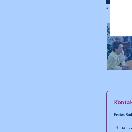
© iStock.com/i
Konta
Freies Ra
https: