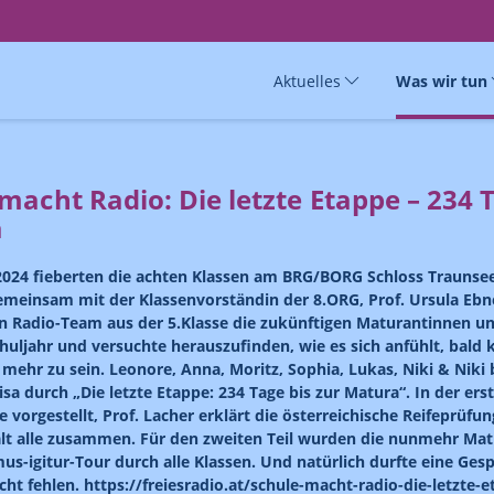
Aktuelles
Was wir tun
macht Radio: Die letzte Etappe – 234 T
a
 2024 fieberten die achten Klassen am BRG/BORG Schloss Traunse
meinsam mit der Klassenvorständin der 8.ORG, Prof. Ursula Ebn
ein Radio-Team aus der 5.Klasse die zukünftigen Maturantinnen 
chuljahr und versuchte herauszufinden, wie es sich anfühlt, bald 
 mehr zu sein. Leonore, Anna, Moritz, Sophia, Lukas, Niki & Niki 
sa durch „Die letzte Etappe: 234 Tage bis zur Matura“. In der er
e vorgestellt, Prof. Lacher erklärt die österreichische Reifeprüfun
lt alle zusammen. Für den zweiten Teil wurden die nunmehr Mat
s-igitur-Tour durch alle Klassen. Und natürlich durfte eine Ge
cht fehlen. https://freiesradio.at/schule-macht-radio-die-letzte-e