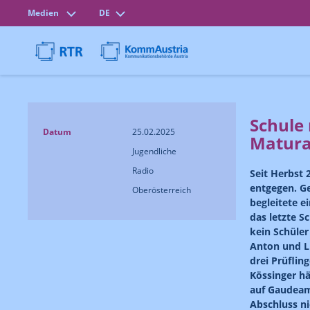
Medien
DE
Schule 
Datum
25.02.2025
Matur
Jugendliche
Radio
Seit Herbst
entgegen. Ge
Oberösterreich
begleitete 
das letzte S
kein Schüler
Anton und Li
drei Prüfling
Kössinger hä
auf Gaudeamu
Abschluss ni