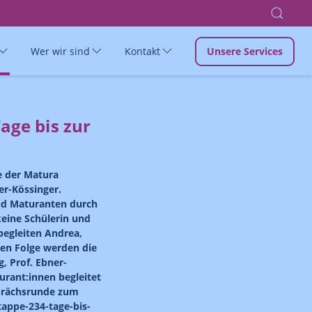
Wer wir sind
Kontakt
Unsere Services
age bis zur
e der Matura
er-Kössinger.
und Maturanten durch
keine Schülerin und
begleiten Andrea,
sten Folge werden die
g, Prof. Ebner-
urant:innen begleitet
sprächsrunde zum
tappe-234-tage-bis-