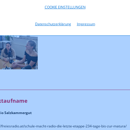
COOKIE EINSTELLUNGEN
popba
Datenschutzerklärung
Impressum
ktaufname
dio Salzkammergut
//freiesradio.at/schule-macht-radio-die-letzte-etappe-234-tage-bis-zur-matura/