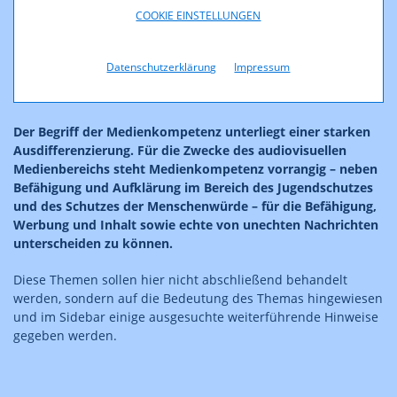
Inhalte – anders als im traditionellen Medienbereich – über
COOKIE EINSTELLUNGEN
weite Strecken keiner umfassenden Regulierung unterliegen.
Umso mehr müssen von allen Teilnehmern und
Teilnehmerinnen die beschriebenen, allgemein anerkannten
Datenschutzerklärung
Impressum
Grundprinzipien beachtet werden – und ihnen dazu natürlich
auch bekannt sein.
Der Begriff der Medienkompetenz unterliegt einer starken
Ausdifferenzierung. Für die Zwecke des audiovisuellen
Medienbereichs steht Medienkompetenz vorrangig – neben
Befähigung und Aufklärung im Bereich des Jugendschutzes
und des Schutzes der Menschenwürde – für die Befähigung,
Werbung und Inhalt sowie echte von unechten Nachrichten
unterscheiden zu können.
Diese Themen sollen hier nicht abschließend behandelt
werden, sondern auf die Bedeutung des Themas hingewiesen
und im Sidebar einige ausgesuchte weiterführende Hinweise
gegeben werden.