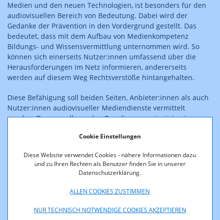
Medien und den neuen Technologien, ist besonders für den
audiovisuellen Bereich von Bedeutung. Dabei wird der
Gedanke der Prävention in den Vordergrund gestellt. Das
bedeutet, dass mit dem Aufbau von Medienkompetenz
Bildungs- und Wissensvermittlung unternommen wird. So
können sich einerseits Nutzer:innen umfassend über die
Herausforderungen im Netz informieren, andererseits
werden auf diesem Weg Rechtsverstöße hintangehalten.
Diese Befähigung soll beiden Seiten, Anbieter:innen als auch
Nutzer:innen audiovisueller Mediendienste vermittelt
werden. Den grundlegenden Regulierungsprinzipien im
Bereich audiovisueller Inhalte, nämlich der Schutz vor
Cookie Einstellungen
irreführender Werbung, jugendgefährdenden Inhalten und
vor Verstößen gegen den Schutz der Menschenwürde
Diese Website verwendet Cookies - nähere Informationen dazu
(Stichwort „Aufruf zum Hass“), soll als Instrument zur
und zu Ihren Rechten als Benutzer finden Sie in unserer
Durchsetzung neben der klassischen Regulierung durch eine
Datenschutzerklärung.
staatliche Behörde der kompetente und selbstbestimmte
Umgang mit Medien zur Seite gestellt werden. Dies nicht
ALLEN COOKIES ZUSTIMMEN
zuletzt deshalb, weil auch in der digitalen Welt der Grundsatz
NUR TECHNISCH NOTWENDIGE COOKIES AKZEPTIEREN
der Meinungsfreiheit erhalten bleiben muss, aber daneben