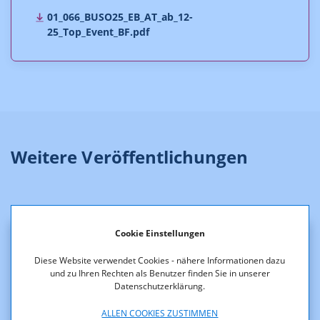
01_066_BUSO25_EB_AT_ab_12-
25_Top_Event_BF.pdf
Weitere Veröffentlichungen
Cookie Einstellungen
Diese Website verwendet Cookies - nähere Informationen dazu
und zu Ihren Rechten als Benutzer finden Sie in unserer
Salzburg AG für Energie, Verkehr und
Datenschutzerklärung.
Telekommunikation - Produktblätter
ALLEN COOKIES ZUSTIMMEN