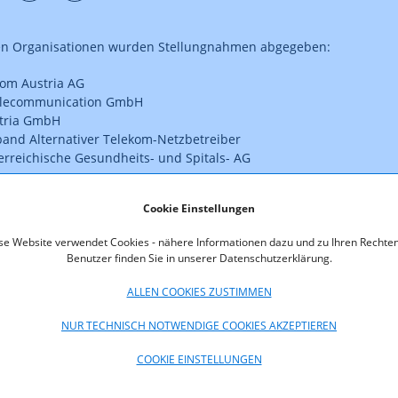
en Organisationen wurden Stellungnahmen abgegeben:
kom Austria AG
elecommunication GmbH
tria GmbH
band Alternativer Telekom-Netzbetreiber
rreichische Gesundheits- und Spitals- AG
ffentlichung freigegebenen Stellungnahmen stehen hier - in einer 
Cookie Einstellungen
- und Geschäftsgeheimnisse bereinigten Fassung - zum Download
se Website verwendet Cookies - nähere Informationen dazu und zu Ihren Rechten
Benutzer finden Sie in unserer Datenschutzerklärung.
oads
ALLEN COOKIES ZUSTIMMEN
NUR TECHNISCH NOTWENDIGE COOKIES AKZEPTIEREN
MV2009_Stellungnahme_gespag_1.pdf (pdf, 283,9 KB)
COOKIE EINSTELLUNGEN
ngnahme_VAT_1.pdf (pdf, 88,6 KB)