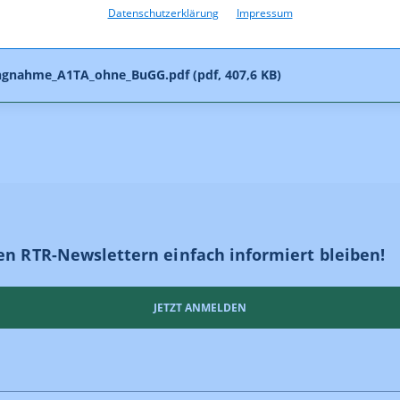
ngnahme_UPC_1.pdf (pdf, 1.924,8 KB)
Datenschutzerklärung
Impressum
ngnahme_Tele2_01102010.pdf (pdf, 1.003,5 KB)
ngnahme_A1TA_ohne_BuGG.pdf (pdf, 407,6 KB)
en RTR-Newslettern einfach informiert bleiben!
JETZT ANMELDEN