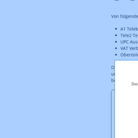
Von folgend
A1 Tele
Tele2 T
UPC Aus
VAT Ver
Oberöste
Die zur Verö
um Betriebs
bereit:
Die
Downl
2NovKE
Stellu