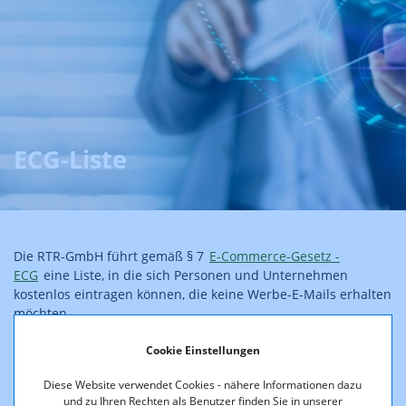
ECG-Liste
Die RTR-GmbH führt gemäß § 7
E-Commerce-Gesetz -
ECG
eine Liste, in die sich Personen und Unternehmen
kostenlos eintragen können, die keine Werbe-E-Mails erhalten
möchten.
Seit Jänner 2020 bietet die RTR-GmbH ein überarbeitetes,
Cookie Einstellungen
webbasiertes System zur Verwaltung der ECG Liste an.
Diese Website verwendet Cookies - nähere Informationen dazu
Näheres finden Sie auf den folgenden Seiten:
und zu Ihren Rechten als Benutzer finden Sie in unserer